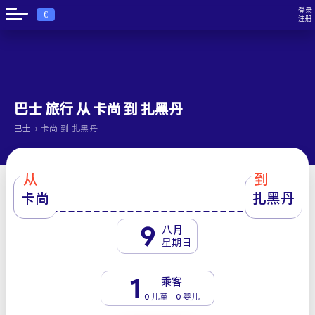
登录
€
注册
巴士 旅行 从 卡尚 到 扎黑丹
›
巴士
卡尚 到 扎黑丹
从
到
卡尚
扎黑丹
9
八月
星期日
1
乘客
0 儿童 - 0 婴儿