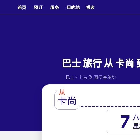
首页
预订
服务
目的地
博客
巴士 旅行 从 卡尚 到 
›
巴士
卡尚 到 图伊塞尔坎
从
卡尚
7
八
星