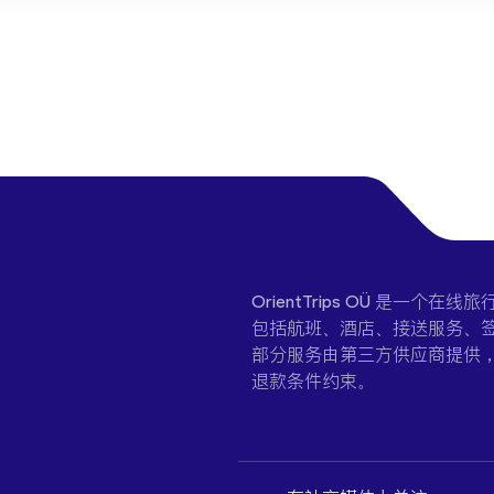
OrientTrips OÜ 是
包括航班、酒店、接送服务、签
部分服务由第三方供应商提供
退款条件约束。