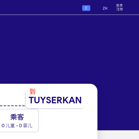
登录
€
ZH
注册
到
TUYSERKAN
1
乘客
0 儿童 - 0 婴儿