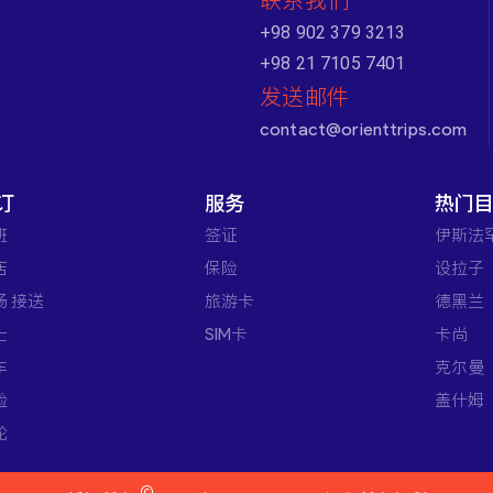
联系我们
+98 902 379 3213
+98 21 7105 7401
发送邮件
contact@orienttrips.com
订
服务
热门
班
签证
伊斯法
店
保险
设拉子
场 接送
旅游卡
德黑兰
士
SIM卡
卡尚
车
克尔曼
验
盖什姆
轮