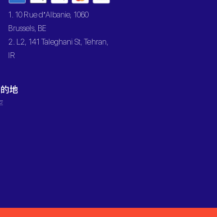
1. 10 Rue d’Albanie, 1060
Brussels, BE
2. L2, 141 Taleghani St, Tehran,
IR
目的地
罕