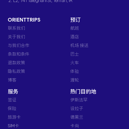
2. L2, 141 Taleghani St, Tehran, IR
ORIENTTRIPS
预订
联系我们
航班
关于我们
酒店
与我们合作
机场 接送
条款和条件
巴士
退款政策
火车
隐私政策
体验
博客
渡轮
服务
热门目的地
签证
伊斯法罕
保险
设拉子
旅游卡
德黑兰
SIM卡
卡尚