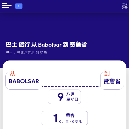
登录
€
注册
巴士 旅行 从 Babolsar 到 赞詹省
›
巴士
巴博尔萨尔 到 赞詹
从
到
BABOLSAR
赞詹省
9
八月
星期日
1
乘客
0 儿童 - 0 婴儿