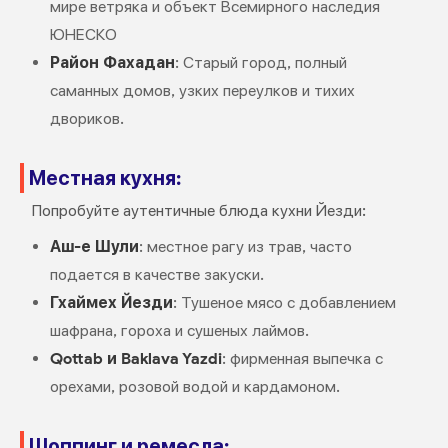
мире ветряка и объект Всемирного наследия
ЮНЕСКО
Район Фахадан
: Старый город, полный
саманных домов, узких переулков и тихих
двориков.
Местная кухня:
Попробуйте аутентичные блюда кухни Йезди:
Аш-е Шули
: местное рагу из трав, часто
подается в качестве закуски.
Гхаймех Йезди
: Тушеное мясо с добавлением
шафрана, гороха и сушеных лаймов.
Qottab и Baklava Yazdi
: фирменная выпечка с
орехами, розовой водой и кардамоном.
Шоппинг и ремесла: