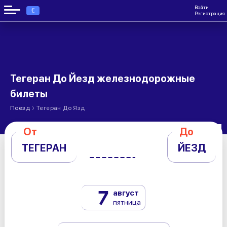
Войти
€
Регистрация
Тегеран До Йезд железнодорожные
билеты
›
Поезд
Тегеран До Язд
От
До
ТЕГЕРАН
ЙЕЗД
7
август
пятница