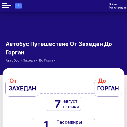
Войти
€
Регистрация
Автобус Путешествие От Захедан До
Горган
›
Автобус
Захедан До Горган
От
До
ЗАХЕДАН
ГОРГАН
7
август
пятница
1
Пассажиры