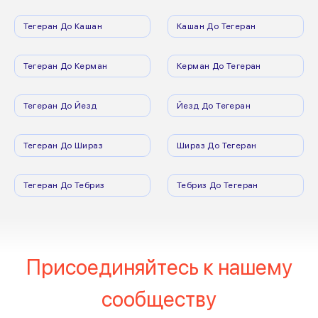
Тегеран До Кашан
Кашан До Тегеран
Тегеран До Керман
Керман До Тегеран
Тегеран До Йезд
Йезд До Тегеран
Тегеран До Шираз
Шираз До Тегеран
Тегеран До Тебриз
Тебриз До Тегеран
Присоединяйтесь к нашему
сообществу