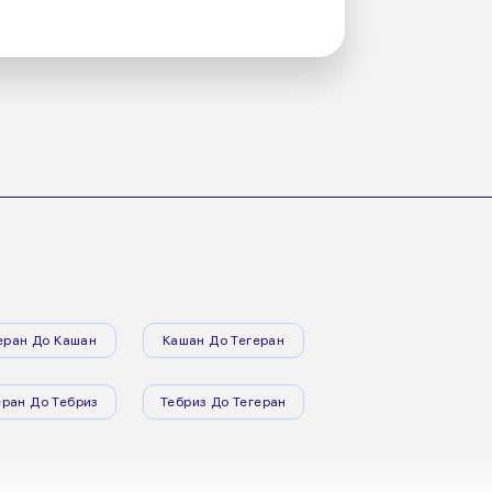
еран До Кашан
Кашан До Тегеран
еран До Тебриз
Тебриз До Тегеран