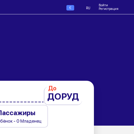
Войти
€
RU
Регистрация
До
ДОРУД
Пассажиры
ебёнок - 0 Младенец