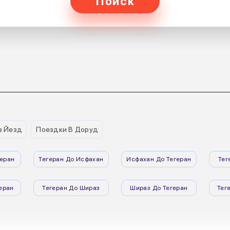
Поиск
з Йезд
Поездки В Доруд
еран
Тегеран До Исфахан
Исфахан До Тегеран
Тег
еран
Тегеран До Шираз
Шираз До Тегеран
Тег