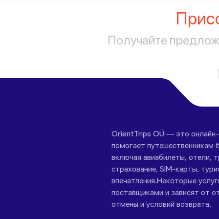
Прис
Получайте предложе
OrientTrips OÜ — это онлайн
помогает путешественникам б
включая авиабилеты, отели, 
страхование, SIM-карты, тури
впечатления.Некоторые услу
поставщиками и зависят от от
отмены и условий возврата.