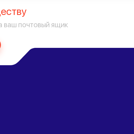
еству
а ваш почтовый ящик