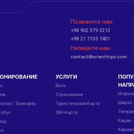
Позвоните нам
+98 902 379 3213
+98 21 7105 7401
Напишите нам
contact@orienttrips.com
РОНИРОВАНИЕ
УСЛУГИ
ПОПУ
НАПР
йс
Виза
Исфаха
ель
Страхование
Шираз
ропорт Трансфер
Туристическая Карта
Тегера
тобус
SIM-Карта
Кашан
езд
Керман
ыт