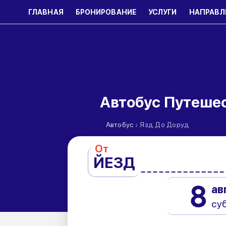
ГЛАВНАЯ
БРОНИРОВАНИЕ
УСЛУГИ
НАПРАВЛ
Автобус Путеше
›
Автобус
Язд До Доруд
От
ЙЕЗД
8
ав
су