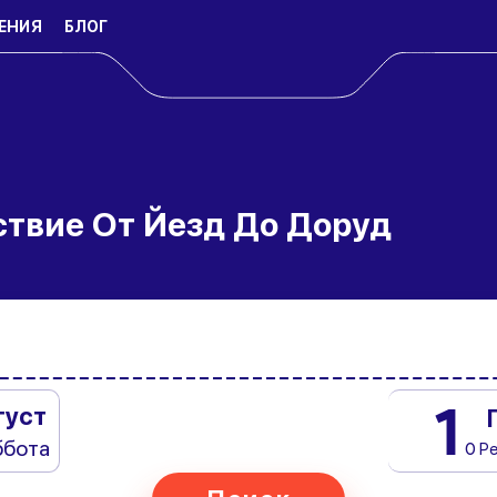
ЕНИЯ
БЛОГ
ствие От Йезд До Доруд
1
густ
ббота
0 Р