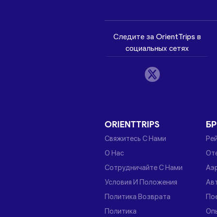
Следите за OrientTrips в
социальных сетях
ORIENTTRIPS
Б
Свяжитесь С Нами
Ре
О Нас
От
Сотрудничайте С Нами
Аэ
Условия И Положения
Ав
Политика Возврата
По
Политика
Оп