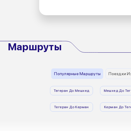
Маршруты
Популярные Маршруты
Поездки И
Тегеран До Мешхед
Мешхед До Тег
Тегеран До Керман
Керман До Тег