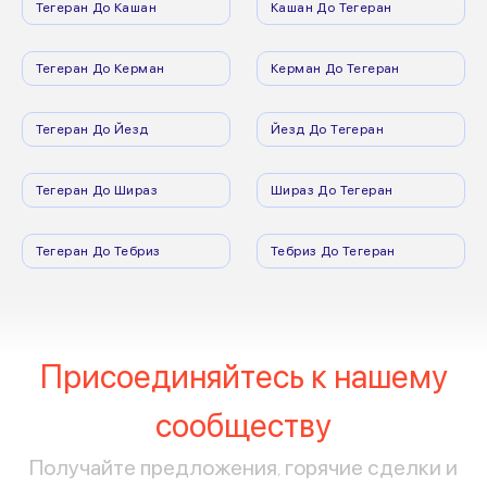
Тегеран До Кашан
Кашан До Тегеран
Тегеран До Керман
Керман До Тегеран
Тегеран До Йезд
Йезд До Тегеран
Тегеран До Шираз
Шираз До Тегеран
Тегеран До Тебриз
Тебриз До Тегеран
Присоединяйтесь к нашему
сообществу
Получайте предложения, горячие сделки и