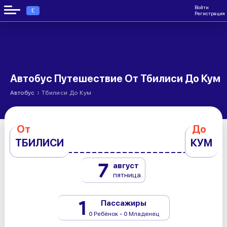
Войти
€
Регистрация
Автобус Путешествие От Тбилиси До Кум
›
Автобус
Тбилиси До Кум
От
До
ТБИЛИСИ
КУМ
7
август
пятница
1
Пассажиры
0 Ребёнок - 0 Младенец