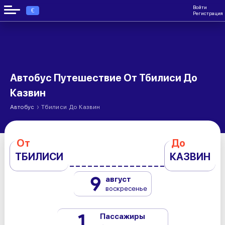
Войти
€
Регистрация
Автобус Путешествие От Тбилиси До
Казвин
›
Автобус
Тбилиси До Казвин
От
До
ТБИЛИСИ
КАЗВИН
9
август
воскресенье
1
Пассажиры