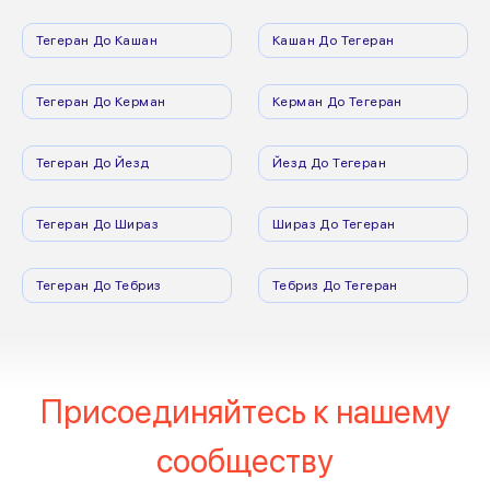
Тегеран До Кашан
Кашан До Тегеран
Тегеран До Керман
Керман До Тегеран
Тегеран До Йезд
Йезд До Тегеран
Тегеран До Шираз
Шираз До Тегеран
Тегеран До Тебриз
Тебриз До Тегеран
Присоединяйтесь к нашему
сообществу