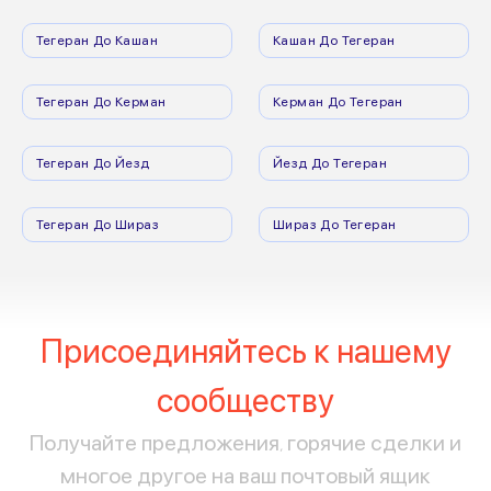
Тегеран До Кашан
Кашан До Тегеран
Тегеран До Керман
Керман До Тегеран
Тегеран До Йезд
Йезд До Тегеран
Тегеран До Шираз
Шираз До Тегеран
Присоединяйтесь к нашему
сообществу
Получайте предложения, горячие сделки и
многое другое на ваш почтовый ящик