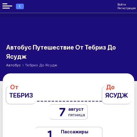
Войти
€
Регистрация
Автобус Путешествие От Тебриз До
Ясудж
›
Автобус
Тебриз До Ясудж
От
До
ТЕБРИЗ
ЯСУДЖ
7
август
пятница
1
Пассажиры