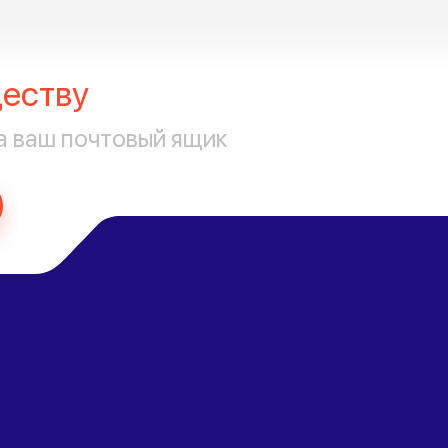
еству
а ваш почтовый ящик