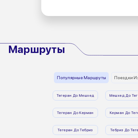
Маршруты
Популярные Маршруты
Поездки И
Тегеран До Мешхед
Мешхед До Тег
Тегеран До Керман
Керман До Тег
Тегеран До Тебриз
Тебриз До Тег