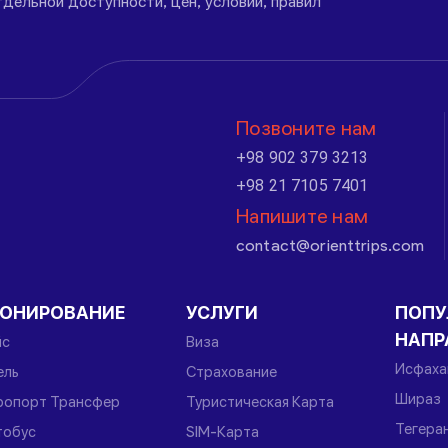
дельной доступности, цен, условий, правил
Позвоните нам
+98 902 379 3213
+98 21 7105 7401
Напишите нам
contact@orienttrips.com
РОНИРОВАНИЕ
УСЛУГИ
ПОПУ
НАПР
йс
Виза
Исфаха
ель
Страхование
Шираз
ропорт Трансфер
Туристическая Карта
Тегера
тобус
SIM-Карта