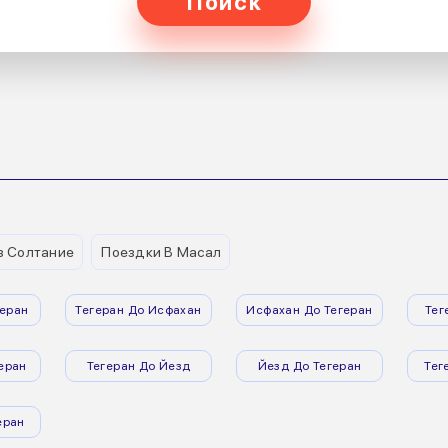
Поиск
з Солтание
Поездки В Масал
еран
Тегеран До Исфахан
Исфахан До Тегеран
Тег
еран
Тегеран До Йезд
Йезд До Тегеран
Тег
еран