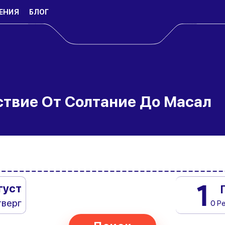
ЕНИЯ
БЛОГ
ствие От Солтание До Масал
1
густ
тверг
0 Р