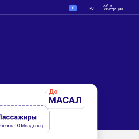
Войти
€
RU
Регистрация
До
МАСАЛ
Пассажиры
ебёнок - 0 Младенец