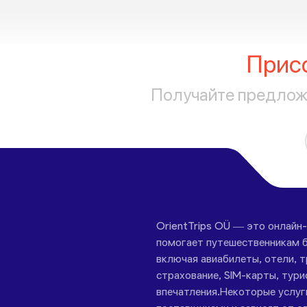
Прис
Получайте предложе
OrientTrips OÜ — это онлайн
помогает путешественникам б
включая авиабилеты, отели, 
страхование, SIM-карты, тури
впечатления.Некоторые услу