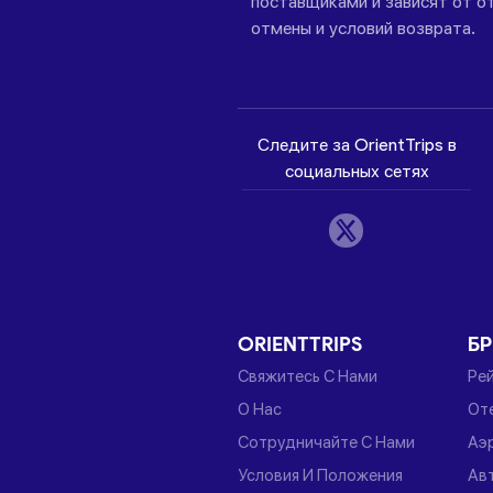
поставщиками и зависят от от
отмены и условий возврата.
Следите за OrientTrips в
социальных сетях
ORIENTTRIPS
Б
Свяжитесь С Нами
Ре
О Нас
От
Сотрудничайте С Нами
Аэ
Условия И Положения
Ав