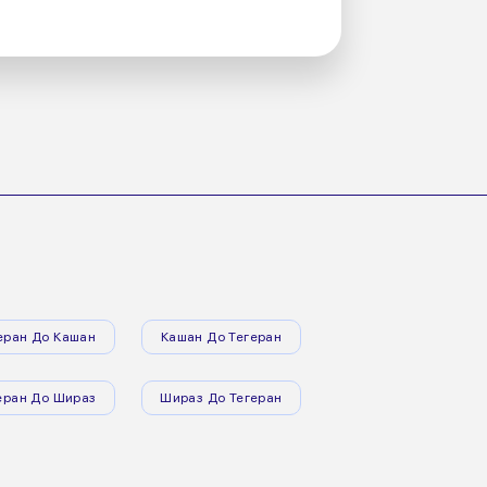
еран До Кашан
Кашан До Тегеран
еран До Шираз
Шираз До Тегеран