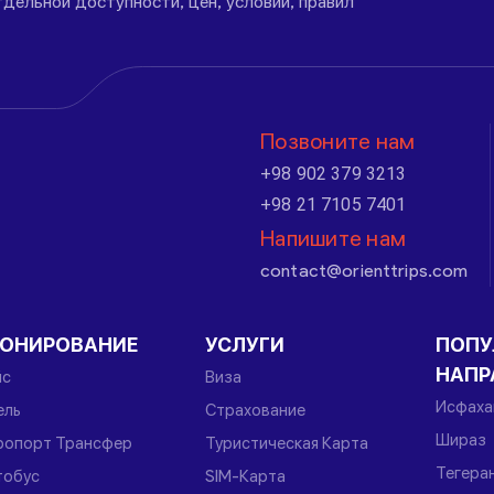
дельной доступности, цен, условий, правил
Позвоните нам
+98 902 379 3213
+98 21 7105 7401
Напишите нам
contact@orienttrips.com
РОНИРОВАНИЕ
УСЛУГИ
ПОПУ
НАПР
йс
Виза
Исфаха
ель
Страхование
Шираз
ропорт Трансфер
Туристическая Карта
Тегера
тобус
SIM-Карта