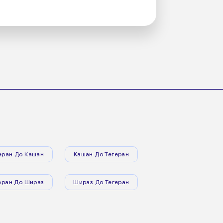
еран До Кашан
Кашан До Тегеран
еран До Шираз
Шираз До Тегеран