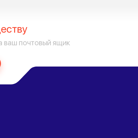
еству
а ваш почтовый ящик