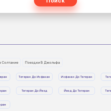
Поиск
з Солтание
Поездки В Джольфа
еран
Тегеран До Исфахан
Исфахан До Тегеран
Тег
еран
Тегеран До Йезд
Йезд До Тегеран
Тег
еран