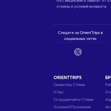
поставщиками и зависят от от
отмены и условий возврата.
Следите за OrientTrips в
социальных сетях
ORIENTTRIPS
Б
Свяжитесь С Нами
Ре
О Нас
От
Сотрудничайте С Нами
Аэ
Условия И Положения
Ав