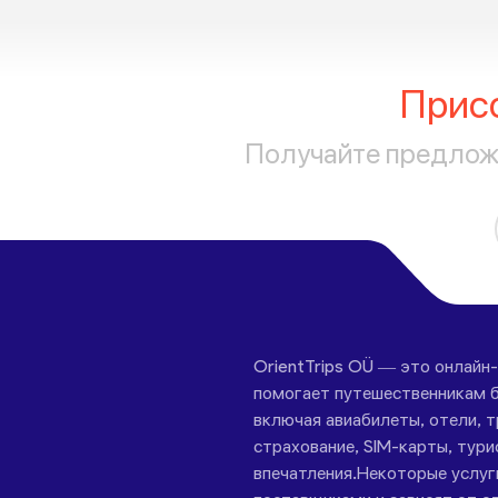
Прис
Получайте предложе
OrientTrips OÜ — это онлайн
помогает путешественникам б
включая авиабилеты, отели, 
страхование, SIM-карты, тури
впечатления.Некоторые услу