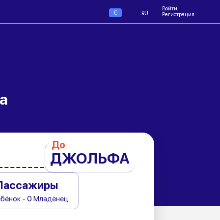
Войти
€
RU
Регистрация
а
До
ДЖОЛЬФА
Пассажиры
ебёнок - 0 Младенец