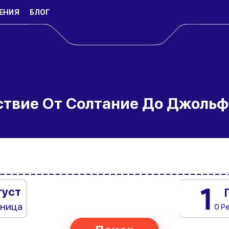
ЕНИЯ
БЛОГ
ствие От Солтание До Джольф
1
густ
тница
0 Р