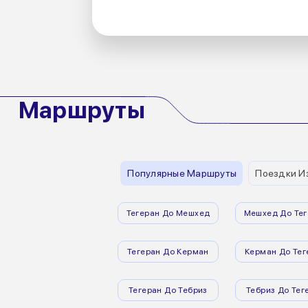
Маршруты
Популярные Маршруты
Поездки И
Тегеран До Мешхед
Мешхед До Тег
Тегеран До Керман
Керман До Тег
Тегеран До Тебриз
Тебриз До Тег