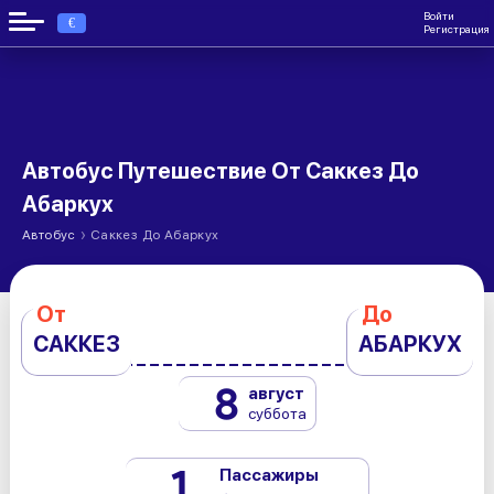
Войти
€
Регистрация
Автобус Путешествие От Саккез До
Абаркух
›
Автобус
Саккез До Абаркух
От
До
САККЕЗ
АБАРКУХ
8
август
суббота
1
Пассажиры