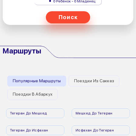
0 Ребёнок - 0 Младенец
Поиск
Маршруты
Популярные Маршруты
Поездки Из Саккез
Поездки В Абаркух
Тегеран До Мешхед
Мешхед До Тегеран
Тегеран До Исфахан
Исфахан До Тегеран