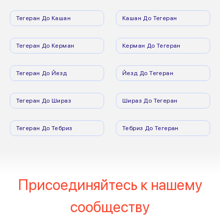
Тегеран До Кашан
Кашан До Тегеран
Тегеран До Керман
Керман До Тегеран
Тегеран До Йезд
Йезд До Тегеран
Тегеран До Шираз
Шираз До Тегеран
Тегеран До Тебриз
Тебриз До Тегеран
Присоединяйтесь к нашему
сообществу