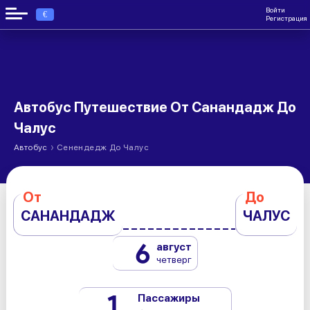
Войти
€
Регистрация
Автобус Путешествие От Санандадж До
Чалус
›
Автобус
Сенендедж До Чалус
От
До
САНАНДАДЖ
ЧАЛУС
6
август
четверг
1
Пассажиры