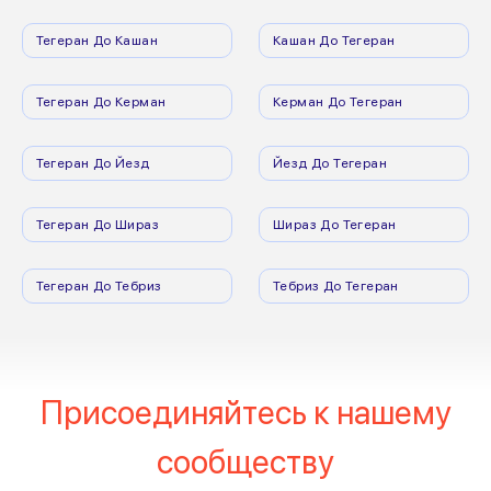
Тегеран До Кашан
Кашан До Тегеран
Тегеран До Керман
Керман До Тегеран
Тегеран До Йезд
Йезд До Тегеран
Тегеран До Шираз
Шираз До Тегеран
Тегеран До Тебриз
Тебриз До Тегеран
Присоединяйтесь к нашему
сообществу