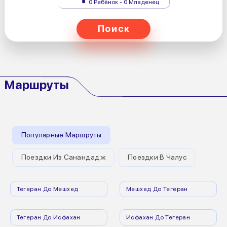
0 Ребёнок - 0 Младенец
Поиск
Маршруты
Популярные Маршруты
Поездки Из Санандадж
Поездки В Чалус
Тегеран До Мешхед
Мешхед До Тегеран
Тегеран До Исфахан
Исфахан До Тегеран