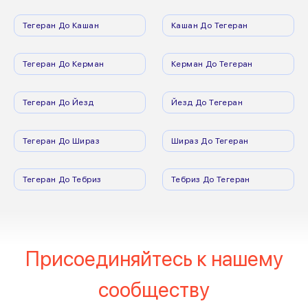
Тегеран До Кашан
Кашан До Тегеран
Тегеран До Керман
Керман До Тегеран
Тегеран До Йезд
Йезд До Тегеран
Тегеран До Шираз
Шираз До Тегеран
Тегеран До Тебриз
Тебриз До Тегеран
Присоединяйтесь к нашему
сообществу