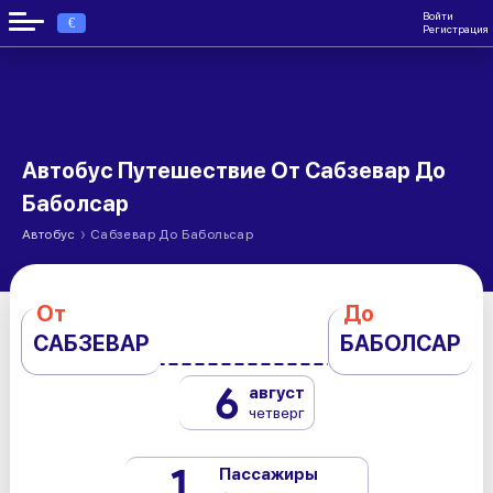
Войти
€
Регистрация
Автобус Путешествие От Сабзевар До
Баболсар
›
Автобус
Сабзевар До Бабольсар
От
До
САБЗЕВАР
БАБОЛСАР
6
август
четверг
1
Пассажиры