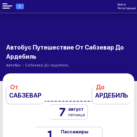
Войти
€
Регистрация
Автобус Путешествие От Сабзевар До
Ардебиль
›
Автобус
Сабзевар До Ардебиль
От
До
САБЗЕВАР
АРДЕБИЛЬ
7
август
пятница
1
Пассажиры