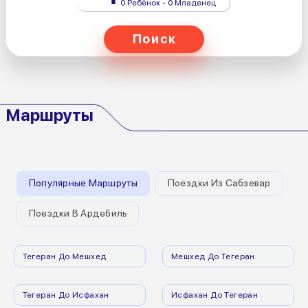
0 Ребёнок - 0 Младенец
Поиск
Маршруты
Популярные Маршруты
Поездки Из Сабзевар
Поездки В Ардебиль
Тегеран До Мешхед
Мешхед До Тегеран
Тегеран До Исфахан
Исфахан До Тегеран