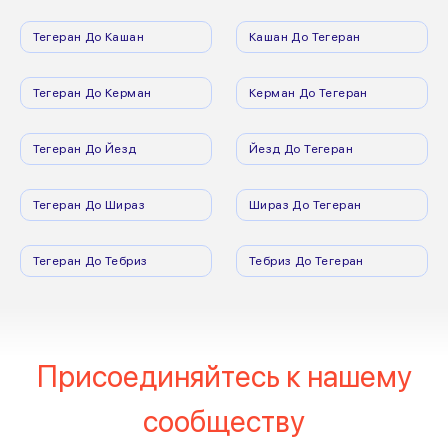
Тегеран До Кашан
Кашан До Тегеран
Тегеран До Керман
Керман До Тегеран
Тегеран До Йезд
Йезд До Тегеран
Тегеран До Шираз
Шираз До Тегеран
Тегеран До Тебриз
Тебриз До Тегеран
Присоединяйтесь к нашему
сообществу