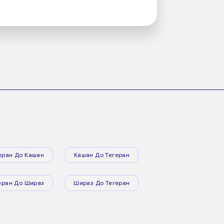
еран До Кашан
Кашан До Тегеран
еран До Шираз
Шираз До Тегеран