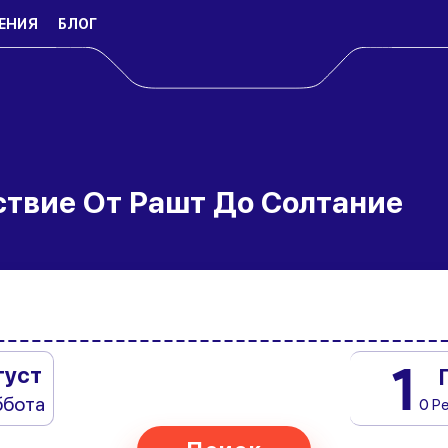
ЕНИЯ
БЛОГ
ствие От Рашт До Солтание
1
густ
ббота
0 Р