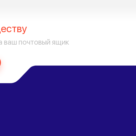
еству
а ваш почтовый ящик