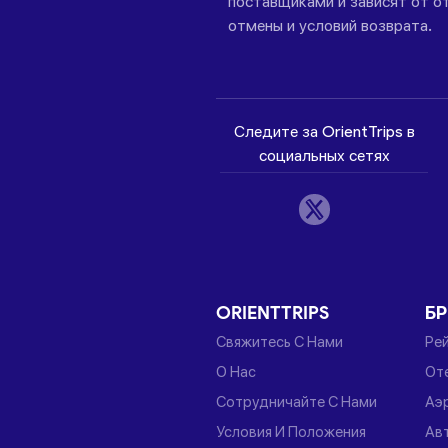
поставщиками и зависят от от
отмены и условий возврата.
Следите за OrientTrips в
социальных сетях
ORIENTTRIPS
Б
Свяжитесь С Нами
Ре
О Нас
От
Сотрудничайте С Нами
Аэ
Условия И Положения
Ав