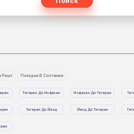
Поиск
з Рашт
Поездки В Солтание
еран
Тегеран До Исфахан
Исфахан До Тегеран
Тег
еран
Тегеран До Йезд
Йезд До Тегеран
Тег
еран