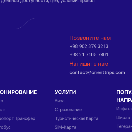
дельной доступности, цен, условий, правил
Позвоните нам
+98 902 379 3213
+98 21 7105 7401
Напишите нам
contact@orienttrips.com
РОНИРОВАНИЕ
УСЛУГИ
ПОПУ
НАПР
йс
Виза
Исфаха
ель
Страхование
Шираз
ропорт Трансфер
Туристическая Карта
Тегера
тобус
SIM-Карта