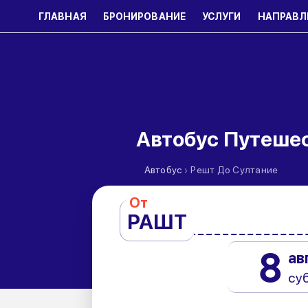
ГЛАВНАЯ
БРОНИРОВАНИЕ
УСЛУГИ
НАПРАВЛ
Автобус Путеше
›
Автобус
Решт До Султание
От
РАШТ
8
ав
су