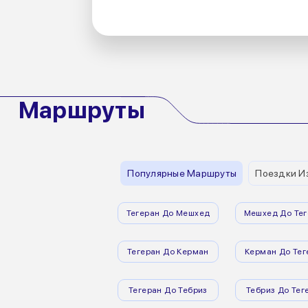
Маршруты
Популярные Маршруты
Поездки И
Тегеран До Мешхед
Мешхед До Тег
Тегеран До Керман
Керман До Тег
Тегеран До Тебриз
Тебриз До Тег