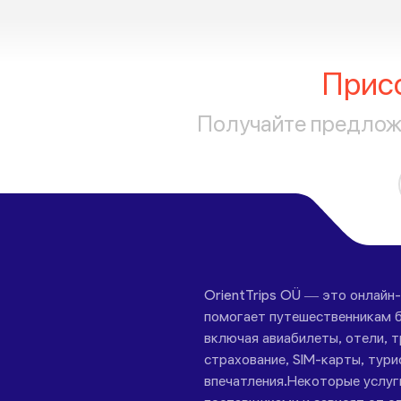
Прис
Получайте предложе
OrientTrips OÜ — это онлайн
помогает путешественникам б
включая авиабилеты, отели, 
страхование, SIM-карты, тури
впечатления.Некоторые услу