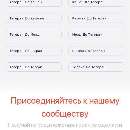
Тегеран До Кашан
Кашан До Тегеран
Тегеран До Керман
Керман До Тегеран
Тегеран До Йезд
Йезд До Тегеран
Тегеран До Шираз
Шираз До Тегеран
Тегеран До Тебриз
Тебриз До Тегеран
Присоединяйтесь к нашему
сообществу
Получайте предложения, горячие сделки и