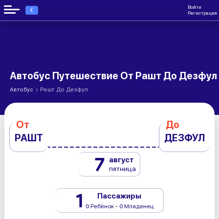
Войти
€
Регистрация
Автобус Путешествие От Рашт До Дезфул
›
Автобус
Решт До Дезфул
От
До
РАШТ
ДЕЗФУЛ
7
август
пятница
1
Пассажиры
0 Ребёнок - 0 Младенец