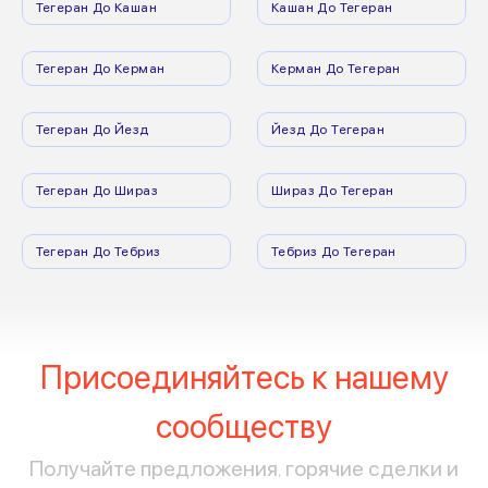
Тегеран До Кашан
Кашан До Тегеран
Тегеран До Керман
Керман До Тегеран
Тегеран До Йезд
Йезд До Тегеран
Тегеран До Шираз
Шираз До Тегеран
Тегеран До Тебриз
Тебриз До Тегеран
Присоединяйтесь к нашему
сообществу
Получайте предложения, горячие сделки и