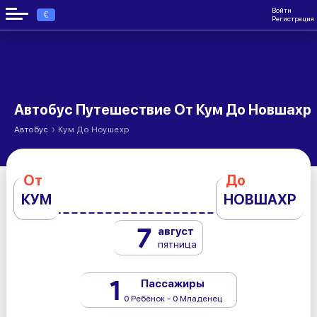
Войти
€
Регистрация
Автобус Путешествие От Кум До Новшахр
›
Автобус
Кум До Ноушехр
От
До
КУМ
НОВШАХР
7
август
пятница
1
Пассажиры
0 Ребёнок - 0 Младенец