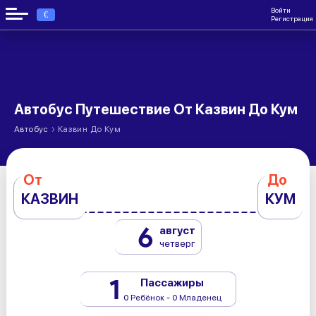
Войти
€
Регистрация
Автобус Путешествие От Казвин До Кум
›
Автобус
Казвин До Кум
От
До
КАЗВИН
КУМ
6
август
четверг
1
Пассажиры
0 Ребёнок - 0 Младенец