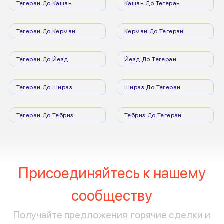
Тегеран До Кашан
Кашан До Тегеран
Тегеран До Керман
Керман До Тегеран
Тегеран До Йезд
Йезд До Тегеран
Тегеран До Шираз
Шираз До Тегеран
Тегеран До Тебриз
Тебриз До Тегеран
Присоединяйтесь к нашему
сообществу
Получайте предложения, горячие сделки и