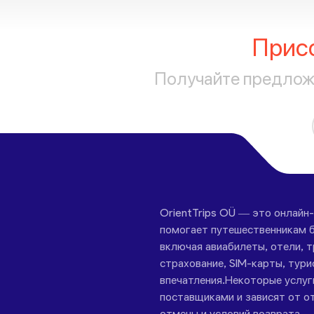
Прис
Получайте предложе
OrientTrips OÜ — это онлайн
помогает путешественникам б
включая авиабилеты, отели, 
страхование, SIM-карты, тури
впечатления.Некоторые услу
поставщиками и зависят от от
отмены и условий возврата.