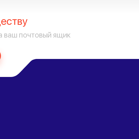
еству
а ваш почтовый ящик