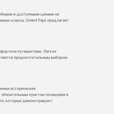
собными и доступными ценами на
миум-класса, OrientTrips предлагает
омфортное путешествие. Легкое
является предпочтительным выбором
енные исторические
н обязательным пунктом посещения в
сти, которые демонстрируют