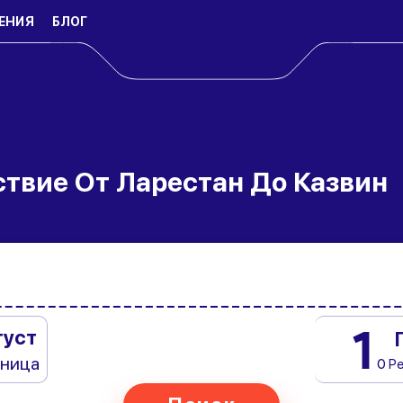
ЕНИЯ
БЛОГ
твие От Ларестан До Казвин
1
густ
тница
0 Р