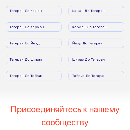
Тегеран До Кашан
Кашан До Тегеран
Тегеран До Керман
Керман До Тегеран
Тегеран До Йезд
Йезд До Тегеран
Тегеран До Шираз
Шираз До Тегеран
Тегеран До Тебриз
Тебриз До Тегеран
Присоединяйтесь к нашему
сообществу