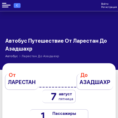
Войти
€
Регистрация
Автобус Путешествие От Ларестан До
Азадшахр
›
Автобус
Ларестан До Азадшехр
От
До
ЛАРЕСТАН
АЗАДШАХР
7
август
пятница
1
Пассажиры