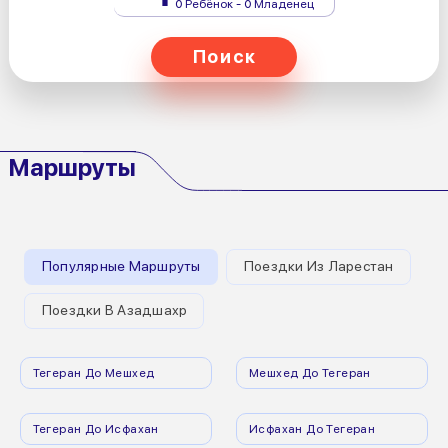
0 Ребёнок - 0 Младенец
Поиск
Маршруты
Популярные Маршруты
Поездки Из Ларестан
Поездки В Азадшахр
Тегеран До Мешхед
Мешхед До Тегеран
Тегеран До Исфахан
Исфахан До Тегеран