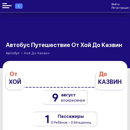
Войти
€
Регистрация
Автобус Путешествие От Хой До Казвин
›
Автобус
Хой До Казвин
От
До
ХОЙ
КАЗВИН
9
август
воскресенье
1
Пассажиры
0 Ребёнок - 0 Младенец