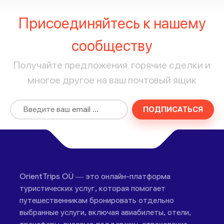
Присоединяйтесь к нашему
сообществу
Получайте предложения, горячие сделки и
многое другое на ваш почтовый ящик
ПОДПИСАТЬСЯ
OrientTrips OÜ — это онлайн-платформа
туристических услуг, которая помогает
путешественникам бронировать отдельно
выбранные услуги, включая авиабилеты, отели,