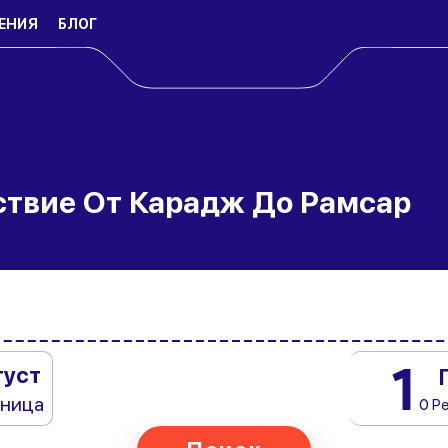
ЕНИЯ
БЛОГ
ствие От Карадж До Рамсар
1
густ
тница
0 Р