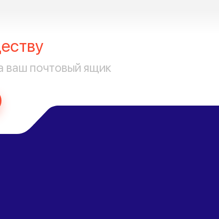
еству
а ваш почтовый ящик