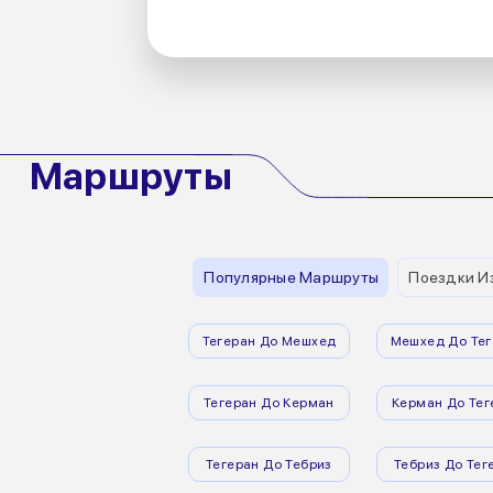
Маршруты
Популярные Маршруты
Поездки И
Тегеран До Мешхед
Мешхед До Тег
Тегеран До Керман
Керман До Тег
Тегеран До Тебриз
Тебриз До Тег