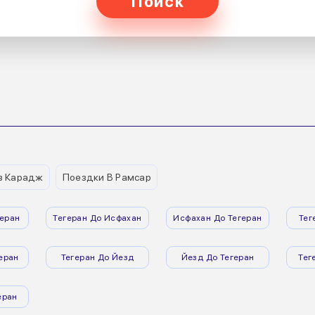
Поиск
з Карадж
Поездки В Рамсар
еран
Тегеран До Исфахан
Исфахан До Тегеран
Тег
еран
Тегеран До Йезд
Йезд До Тегеран
Тег
еран