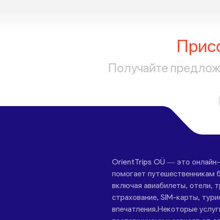
Прис
Получайте предложе
OrientTrips OÜ — это онлайн
помогает путешественникам б
включая авиабилеты, отели, 
страхование, SIM-карты, тури
впечатления.Некоторые услу