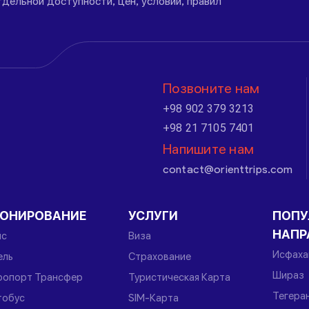
дельной доступности, цен, условий, правил
Позвоните нам
+98 902 379 3213
+98 21 7105 7401
Напишите нам
contact@orienttrips.com
РОНИРОВАНИЕ
УСЛУГИ
ПОПУ
НАПР
йс
Виза
Исфаха
ель
Страхование
Шираз
ропорт Трансфер
Туристическая Карта
Тегера
тобус
SIM-Карта