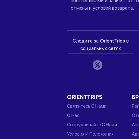
поставщиками и зависят от от
отмены и условий возврата.
Следите за OrientTrips в
социальных сетях
ORIENTTRIPS
Б
Свяжитесь С Нами
Ре
О Нас
От
Сотрудничайте С Нами
Аэ
Условия И Положения
Ав