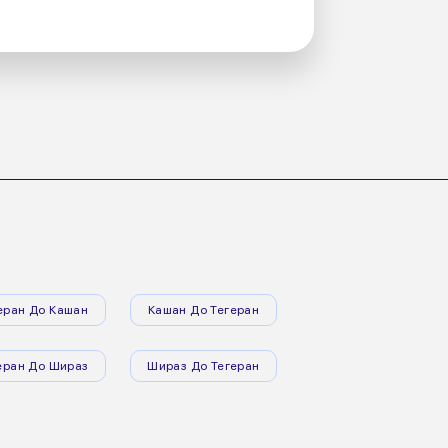
еран До Кашан
Кашан До Тегеран
еран До Шираз
Шираз До Тегеран