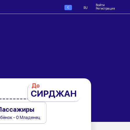
Войти
€
RU
Регистрация
До
СИРДЖАН
Пассажиры
ебёнок - 0 Младенец