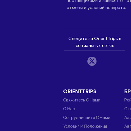
поставщиками и зависят от от
отмены и условий возврата.
Следите за OrientTrips в
социальных сетях
ORIENTTRIPS
Б
Свяжитесь С Нами
Ре
О Нас
От
Сотрудничайте С Нами
Аэ
Условия И Положения
Ав