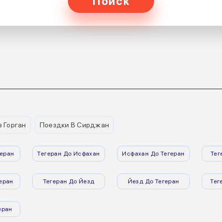
Поиск
 Горган
Поездки В Сирджан
еран
Тегеран До Исфахан
Исфахан До Тегеран
Тег
еран
Тегеран До Йезд
Йезд До Тегеран
Тег
еран