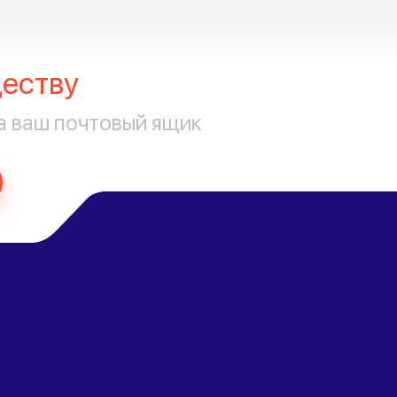
еству
а ваш почтовый ящик