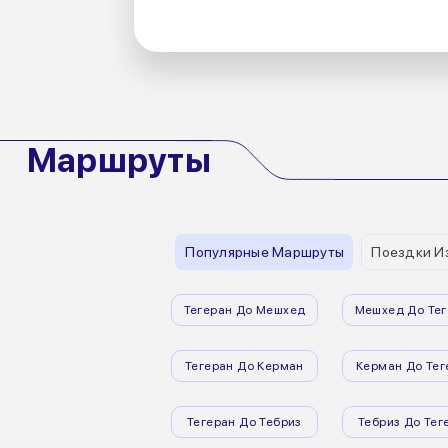
Маршруты
Популярные Маршруты
Поездки Из
Тегеран До Мешхед
Мешхед До Тег
Тегеран До Керман
Керман До Тег
Тегеран До Тебриз
Тебриз До Тег