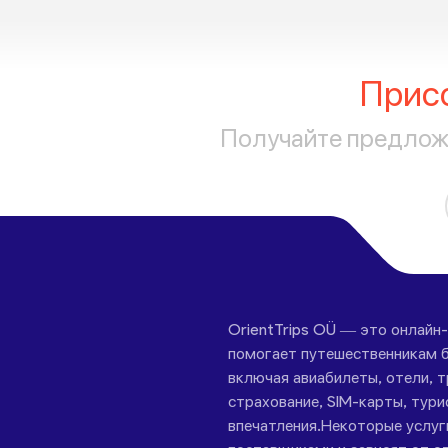
Прис
Получайте предложе
OrientTrips OÜ — это онлайн
помогает путешественникам б
включая авиабилеты, отели, 
страхование, SIM-карты, тури
впечатления.Некоторые услу