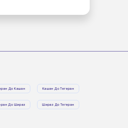
еран До Кашан
Кашан До Тегеран
еран До Шираз
Шираз До Тегеран