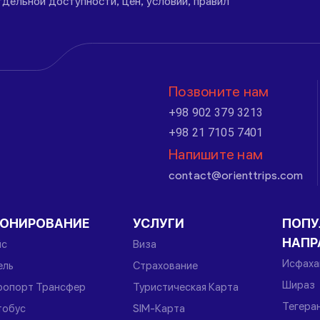
дельной доступности, цен, условий, правил
Позвоните нам
+98 902 379 3213
+98 21 7105 7401
Напишите нам
contact@orienttrips.com
РОНИРОВАНИЕ
УСЛУГИ
ПОПУ
НАПР
йс
Виза
Исфаха
ель
Страхование
Шираз
ропорт Трансфер
Туристическая Карта
Тегера
тобус
SIM-Карта