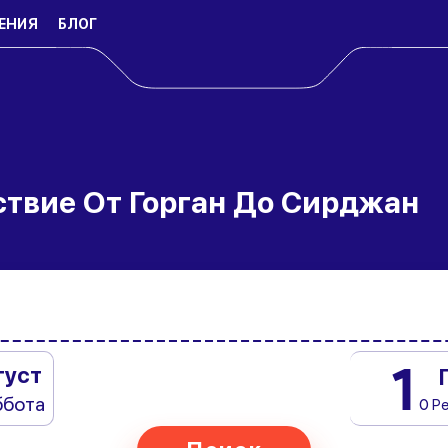
ЕНИЯ
БЛОГ
ствие От Горган До Сирджан
1
густ
ббота
0 Р