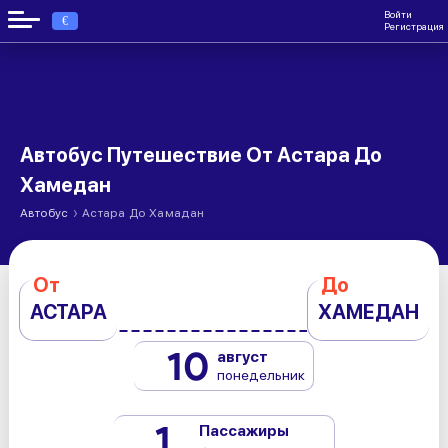
Войти
€
Регистрация
Автобус Путешествие От Астара До
Хамедан
›
Автобус
Астара До Хамадан
От
До
АСТАРА
ХАМЕДАН
10
август
понедельник
1
Пассажиры