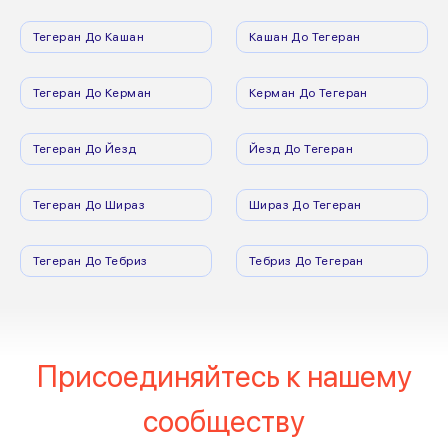
Тегеран До Кашан
Кашан До Тегеран
Тегеран До Керман
Керман До Тегеран
Тегеран До Йезд
Йезд До Тегеран
Тегеран До Шираз
Шираз До Тегеран
Тегеран До Тебриз
Тебриз До Тегеран
Присоединяйтесь к нашему
сообществу