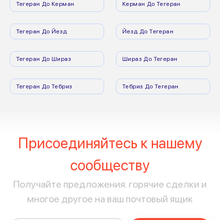
Тегеран До Керман
Керман До Тегеран
Тегеран До Йезд
Йезд До Тегеран
Тегеран До Шираз
Шираз До Тегеран
Тегеран До Тебриз
Тебриз До Тегеран
Присоединяйтесь к нашему
сообществу
Получайте предложения, горячие сделки и
многое другое на ваш почтовый ящик