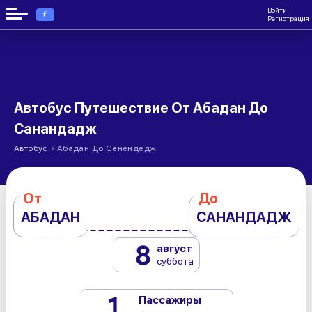
Войти
€
Регистрация
Автобус Путешествие От Абадан До
Санандадж
›
Автобус
Абадан До Сенендедж
От
До
АБАДАН
САНАНДАДЖ
8
август
суббота
1
Пассажиры