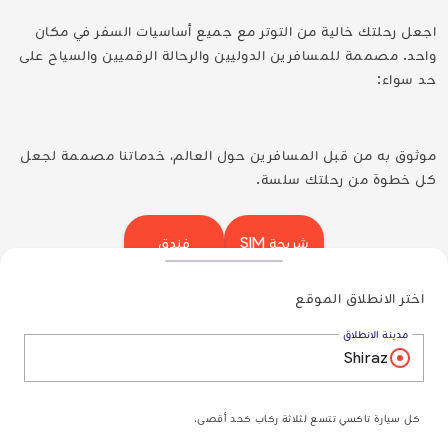
اجعل رحلتك خالية من التوتر مع جميع أساسيات السفر في مكان
واحد. مصممة للمسافرين الدوليين والرحالة الرقميين والسياح على
حد سواء:
موثوق به من قبل المسافرين حول العالم، خدماتنا مصممة لجعل
كل خطوة من رحلتك سلسة.
شريحة SIM
فندق
اختر الانطلاق الموقع
تأمين
رحلة طيران
مدينة الانطلاق
مع بطاقة SIM المحلية، يمكنك الاستمتاع ببيانات الهاتف
الفورية والمكالمات المحلية من لحظة وصولك.
كل سيارة تاكسي تتسع لثلاثة ركاب كحد أقصى.
حجوزات الفنادق سهلة وخالية من التوتر عند اختيارك لنا. مع
أفضل الأسعار، تأكيدات فورية، ودعم متميز، نضمن لك تجربة