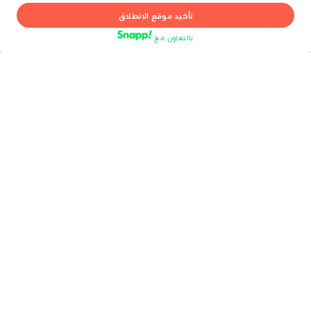
سلسة من البداية حتى النهاية. دعنا نهتم بالتفاصيل بينما
تأكيد موقع الانطلاق
تستمتع بإقامة مثالية.
بالتعاون مع
حجز الرحلات أصبح سهلاً معنا! نقدم أسعارًا تنافسية، دعمًا
على مدار الساعة، وخيارات واسعة من أفضل شركات الطيران
— كل ذلك ببضع نقرات فقط. دعنا نهتم بالتفاصيل
لتستمتع برحلتك.
التأمين يوفر لك حماية شاملة للصحة، التأخيرات، والطوارئ في
الخارج.
موثوق به من قبل المسافرين حول العالم، خدماتنا مصممة لجعل
كل خطوة من رحلتك سلسة.
لماذا تاكسي اسنب من OrientTrips
يجب أن تكون الرحلات بين المدن في إيران ممتعة مثل الوجهات