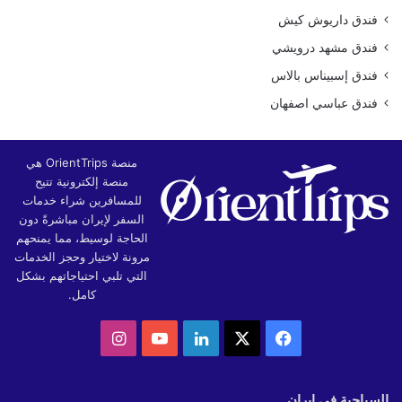
فندق داريوش كيش
فندق مشهد درويشي
فندق إسبيناس بالاس
فندق عباسي اصفهان
منصة OrientTrips هي
منصة إلكترونية تتيح
للمسافرين شراء خدمات
السفر لإيران مباشرةً دون
الحاجة لوسيط، مما يمنحهم
مرونة لاختيار وحجز الخدمات
التي تلبي احتياجاتهم بشكل
كامل.
‫X
فيسبوك
لينكدإن
‫YouTube
انستقرام
السياحية في إيران