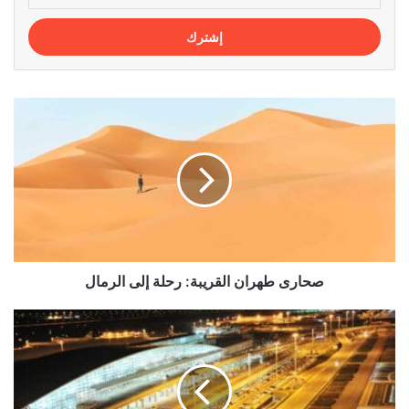
الإلكتروني
صحارى
طهران
القريبة:
رحلة
إلى
الرمال
صحارى طهران القريبة: رحلة إلى الرمال
عناوين
وأرقام
هواتف
المطارات
عبر