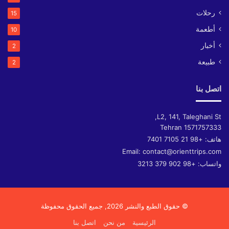
رحلات
15
أطعمة
10
أخبار
2
طبيعة
2
اتصل بنا
L2, 141, Taleghani St,
Tehran
1571757333
هاتف:
+98 21 7105 7401
Email:
contact@orienttrips.com
واتساب:
+98 902 379 3213
© حقوق الطبع والنشر 2026, جميع الحقوق محفوظة
الرئيسية
من نحن
اتصل بنا