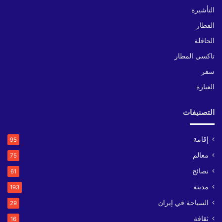
التأشيرة
القطار
الحافلة
تاكسي المطار
سفر
العبارة
التصنيفات
إقامة
95
معالم
75
نصائح
61
مدينة
193
السياحة في إيران
29
ثقافة
16