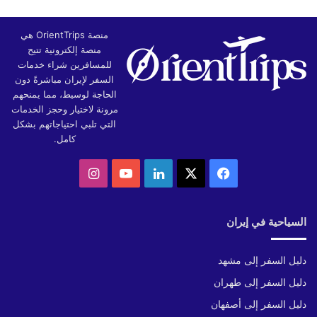
منصة OrientTrips هي
منصة إلكترونية تتيح
للمسافرين شراء خدمات
السفر لإيران مباشرةً دون
الحاجة لوسيط، مما يمنحهم
مرونة لاختيار وحجز الخدمات
التي تلبي احتياجاتهم بشكل
كامل.
‫X
فيسبوك
لينكدإن
‫YouTube
انستقرام
السياحية في إيران
دليل السفر إلى مشهد
دليل السفر إلى طهران
دليل السفر إلى أصفهان