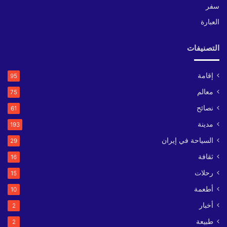
سفر
العبارة
التصنيفات
إقامة
95
معالم
75
نصائح
61
مدينة
193
السياحة في إيران
29
ثقافة
16
رحلات
15
أطعمة
10
أخبار
2
طبيعة
2