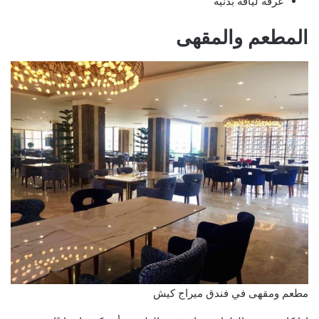
غرفة لياقة بدنية
المطعم والمقهى
مطعم ومقهى في فندق ميراج كيش