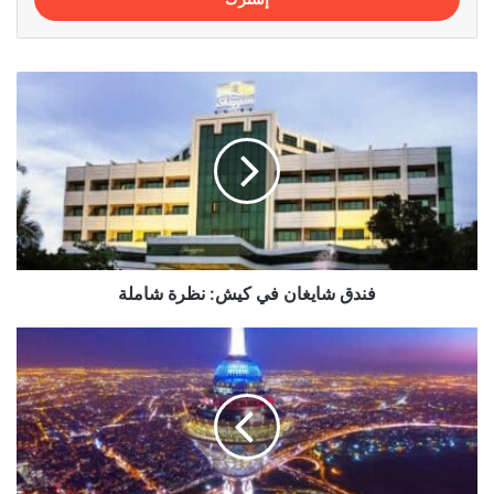
فندق
شايغان
في
كيش:
نظرة
شاملة
فندق شايغان في كيش: نظرة شاملة
دليل
زيارة
برج
ميلاد
في
طهران