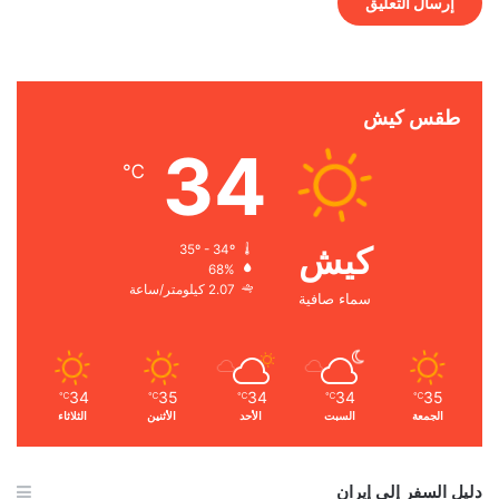
طقس كيش
34
℃
كيش
35º - 34º
68%
2.07 كيلومتر/ساعة
سماء صافية
34
35
34
34
35
℃
℃
℃
℃
℃
الجمعة
السبت
الأحد
الأثنين
الثلاثاء
دليل السفر إلى إيران