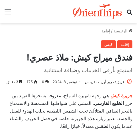
بحث عن
الق
الرئيسية
/
إقامة
إقامة
كيش
فندق ميراج كيش: ملاذ عصري!
استمتع بأرقى الخدمات وضيافة استثنائية
فريق تحرير أورينت تريبس
نوفمبر 8, 2024
0
175
3 دقائق
جزيرة كيش
هي وجهة شهيرة للسياح، معروفة بسحرها الفريد بين
جزر
الخليج الفارسي
. المشي على شواطئها المشمسة والاستمتاع
بالبحر الصافي المتلألئ تحت الشمس اللطيفة يجلب الهدوء للعقل
والجسد. تعتبر زيارة هذه الجزيرة، خاصة في فصل الخريف والشتاء
عندما يكون الطقس معتدلاً، خيارًا رائعًا.