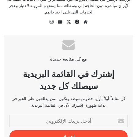
لإيران مباشرة دون الحاجة إلى وسطاء، مما يمنحهم المرونة لاختيار وحجز
الخدمات التي تلبي احتياجاتهم.
موقع
‫X
فيسبوك
‫YouTube
انستقرام
الويب
مع كل متابعة جديدة
إشترك في القائمة البريدية
سيصلك كل جديد
كن متابعاً أولاً بأول، خطوة بسيطة وتكون ممن يطلعون على الخبر في
بداية ظهورة، اشترك الآن في القائمة البريدية
أدخل
بريدك
الإلكتروني