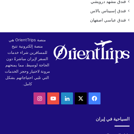
فندق مشهد درويشي
فندق إسبيناس بالاس
فندق عباسي اصفهان
منصة OrientTrips هي
منصة إلكترونية تتيح
للمسافرين شراء خدمات
السفر لإيران مباشرةً دون
الحاجة لوسيط، مما يمنحهم
مرونة لاختيار وحجز الخدمات
التي تلبي احتياجاتهم بشكل
كامل.
‫X
فيسبوك
لينكدإن
‫YouTube
انستقرام
السياحية في إيران