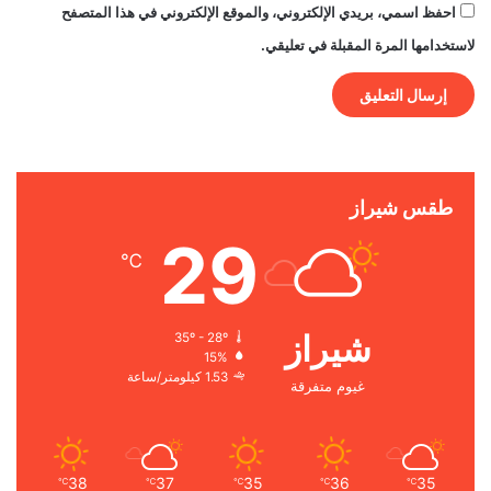
احفظ اسمي، بريدي الإلكتروني، والموقع الإلكتروني في هذا المتصفح
لاستخدامها المرة المقبلة في تعليقي.
طقس شيراز
29
℃
شيراز
35º - 28º
15%
1.53 كيلومتر/ساعة
غيوم متفرقة
38
37
35
36
35
℃
℃
℃
℃
℃