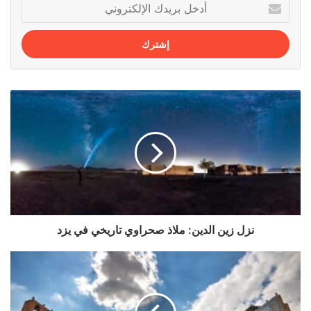
أدخل
بريدك
الإلكتروني
نزل
زين
الدين:
ملاذ
صحراوي
تاريخي
في
يزد
نزل زين الدين: ملاذ صحراوي تاريخي في يزد
مسجد
الجامع
في
أصفهان: