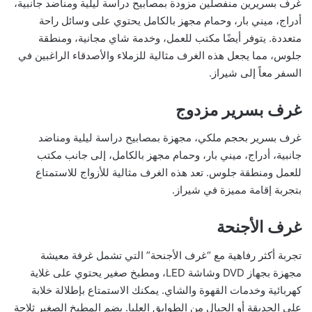
غرف بسريرين منفصلين مزودة بمصابيح دراسة ليلية ومناضد جانبية،
أدراج، ميني بار، وحمام مجهز بالكامل يحتوي على وسائل راحة
متعددة. يتوفر أيضًا مكتب للعمل، وخدمة شاي مجانية، ومنطقة
جلوس، مما يجعل هذه الغرف مثالية للزملاء والأصدقاء الراغبين في
السفر معاً إلى شيراز.
غرف بسرير مزدوج
غرف بسرير بحجم ملكي، مجهزة بمصابيح دراسة ليلية ومناضد
جانبية، أدراج، ميني بار، وحمام مجهز بالكامل، إلى جانب مكتب
للعمل ومنطقة جلوس. تعد هذه الغرف مثالية للأزواج للاستمتاع
بتجربة إقامة مميزة في شيراز.
غرف الأجنحة
تجربة أكثر رفاهية مع “غرف الأجنحة” التي تشمل غرفة معيشة
مجهزة بجهاز DVD وشاشة LED، ومطبخ صغير يحتوي على غلاية
كهربائية وخدمات القهوة والشاي. يمكنك الاستمتاع بإطلالة خلابة
على الحديقة أو الجبال من الطوابق العليا. يضم المطبخ الصغير ثلاجة