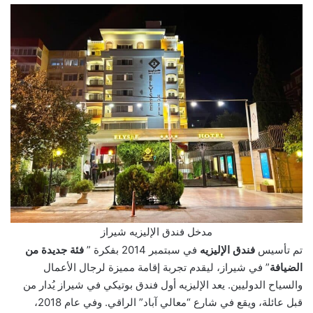
مدخل فندق الإليزيه شيراز
تم تأسيس
فندق الإليزيه
في سبتمبر 2014 بفكرة ”
فئة جديدة من
الضيافة
” في شيراز، ليقدم تجربة إقامة مميزة لرجال الأعمال
والسياح الدوليين. يعد الإليزيه أول فندق بوتيكي في شيراز يُدار من
قبل عائلة، ويقع في شارع “معالي آباد” الراقي. وفي عام 2018،