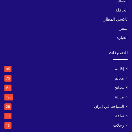
القطار
الحافلة
تاكسي المطار
سفر
العبارة
التصنيفات
إقامة
95
معالم
75
نصائح
61
مدينة
193
السياحة في إيران
29
ثقافة
16
رحلات
15