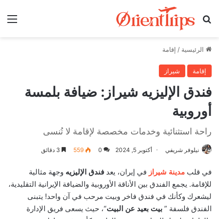
بحث عن
الق
الرئيسية
/
إقامة
إقامة
شيراز
فندق الإليزيه شيراز: ضيافة بلمسة
أوروبية
راحة استثنائية وخدمات مخصصة لإقامة لا تُنسى
نیلوفر شريفي
أكتوبر 5, 2024
0
559
3 دقائق
في قلب
مدينة شيراز
في إيران، يعد
فندق الإليزيه
وجهة مثالية
للإقامة. يجمع الفندق بين الأناقة الأوروبية والضيافة الإيرانية التقليدية،
ليشعرك وكأنك في فندق فاخر وبيت مرحب في آن واحد! يتبنى
الفندق فلسفة ”
بيت بعيد عن البيت
“، حيث يسعى فريق الإدارة