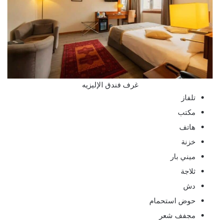
غرف فندق الإليزيه
تلفاز
مكتب
هاتف
خزنة
ميني بار
ثلاجة
دش
حوض استحمام
مجفف شعر