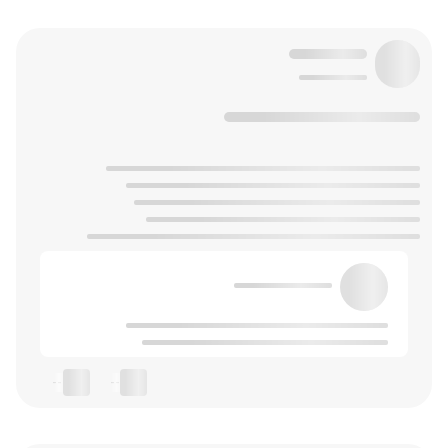
--
--