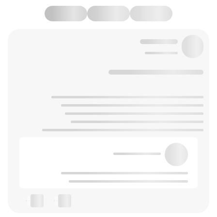
--
--