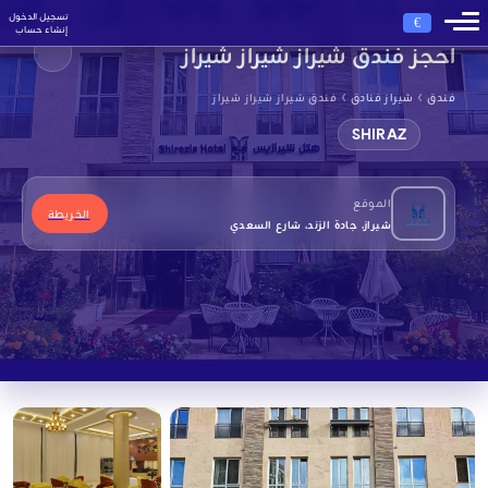
تسجيل الدخول
€
إنشاء حساب
احجز فندق شيراز شيراز شيراز
›
›
فندق
شيراز فنادق
فندق شيراز شيراز شيراز
SHIRAZ
الموقع
الخريطة
شيراز، جادة الزند، شارع السعدي