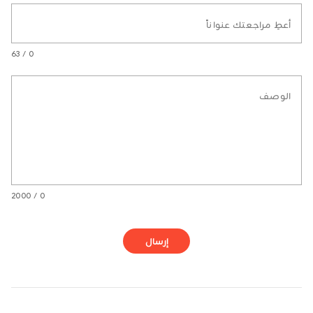
أعطِ مراجعتك عنواناً
0 / 63
الوصف
0 / 2000
إرسال