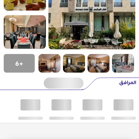
+6
المرافق