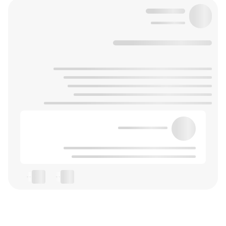
--
--