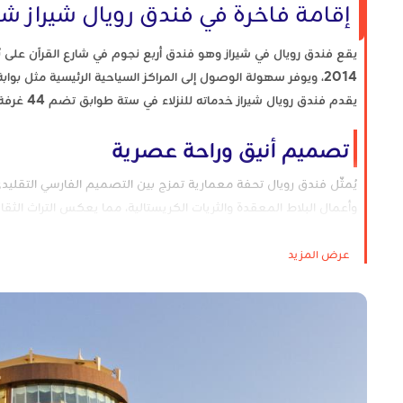
إقامة فاخرة في فندق رويال شيراز شير
2014، ويوفر سهولة الوصول إلى المراكز السياحية الرئيسية مثل 
يقدم فندق رويال شيراز خدماته للنزلاء في ستة طوابق تضم 44 غرفة وجناحاً، ويعمل به موظفون مدربون وذوو خبرة.
تصميم أنيق وراحة عصرية
يُمثّل فندق رويال تحفة معمارية تمزج بين التصميم الفارسي التقليدي 
وأعمال البلاط المعقدة والثريات الكريستالية، مما يعكس التراث الثقاف
غرف وأجنحة مجهزة تجهيزًا جيدًا
عرض المزيد
يحتوي الفندق على مجموعة من الغرف والأجنحة المصممة بدقة لتوفير ا
والمفروشات المعاصرة. يمكن للنزلاء توقع ما يلي:
أسرّة فخمة ومفارش فاخرة
حمامات واسعة
إنترنت عالي السرعة