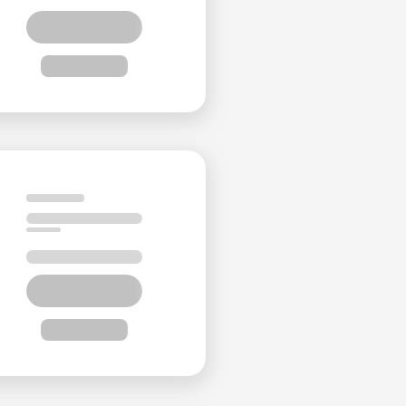
أماكن الجذب القريبة
يمكن للنزلاء استكشاف مدينة شيراز الساحرة، والمعروفة باسم العاصمة
مسجد ناصر الملك
: يشتهر بنوافذه الزجاجية الملونة المذهلة.
ضريح حافظ
: مكان استراحة الشاعر الفارسي الشهير حافظ.
قلعة أرج كريم خان
حديقة إيرام
: موقع مدرج على قائمة اليونسكو للتراث العالمي.
حديقة عفيف آباد
الملخص
يجمع فندق رويال شيراز بين الإقامة الفاخرة والموقع المتميز، مما يوفر 
الطعام الاستثنائية، ومرافق الأعمال المجهزة تجهيزاً جيداً، تجعله خياراً 
بغرض الترفيه أو العمل، يمكن لنزلاء فندق رويال أن يتوقعوا إقامة است