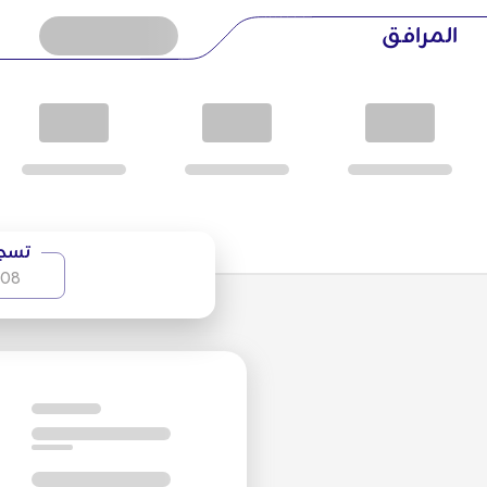
المرافق
يعتبر فندق رويال مكاناً مثالياً لفعاليات الأعمال، والمؤتمرات، والم
بأحدث التقنيات السمعية والبصرية. يضمن الموظفون المحترفون نج
موقع متميز
يقع الفندق في قلب مدينة شيراز، ويوفر سهولة الوصول إلى:
بوابة القرآن
حافظية (قبر حافظ)
تسجي
قبر السعدي
-08
متحف هفت تانان
قلعة كريم خان
خدمات الكونسيرج
يساعد الكونسيرج في الفندق النزلاء في ترتيبات السفر، وتوصيات مشا
تجربة النسيج الثقافي الغني لمدينة شيراز.