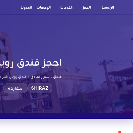
الرئيسية
الحجز
الخدمات
الوجهات
المدونة
احجز فندق رويا
›
›
فندق
شيراز فنادق
فندق رويال شيراز
SHIRAZ
مشاركة