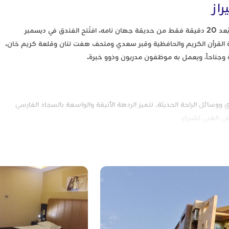
از
يقع فندق رويال في شيراز وهو فندق أربع نجوم في شارع القرآن على بُعد 20 دقيقة فقط من حديقة جهان نامه. افتُتح الفندق في ديسمبر
بوابة القرآن الكريم والحافظية وقبر سعدي ومتحف هفت تنان وقلعة كريم خان.
ووسائل الراحة الحديثة. تتميز الردهة الأنيقة والواسعة بالسجاد الفارسي
ي الغني لشيراز.
لراحة والاسترخاء. تجمع كل غرفة بين الجماليات الفارسية التقليدية