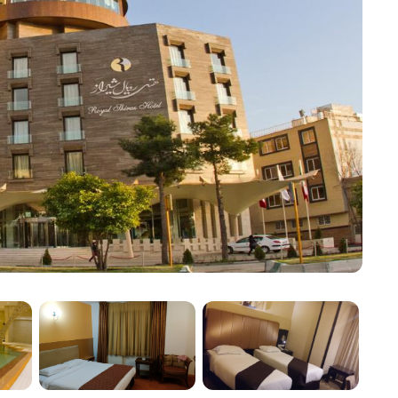
تلفزيونات بشاشة مسطحة
ميني بار
مأكولات شهية
تناول الطعام في فندق رويال هو متعة الطهي. يقدم الفندق العديد من
مطبخ فارسي أصيل
أطباق عالمية
مأكولات منوعة
يقوم الطهاة الموهوبون بإعداد وجبات الطعام باستخدام أجود المكونات،
مركز السبا والعافية
للاسترخاء وتجديد النشاط، يضم الفندق منتجعاً صحياً ومركزاً صحياً.
يضمن تجربة هادئة. كما يوفر الفندق أيضاً مرافق اللياقة البدنية للنز
مكان مثالي للمناسبات