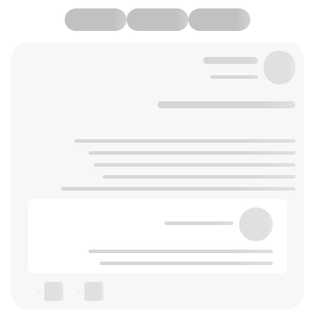
--
--