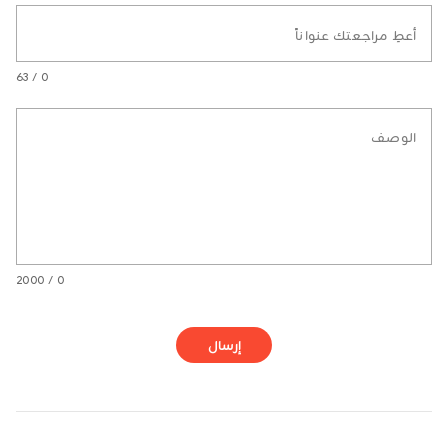
أعطِ مراجعتك عنواناً
0 / 63
الوصف
0 / 2000
إرسال