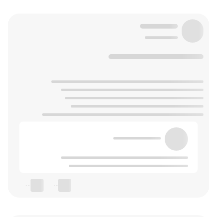
--
--