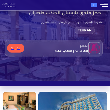
تسجيل الدخول
€
إنشاء حساب
احجز فندق بارسيان انجلاب طهران
›
›
فندق
طهران فنادق
فندق بارسيان انجلاب طهران
TEHRAN
الموقع
الخريطة
طهران، شارع طالقاني، طهران