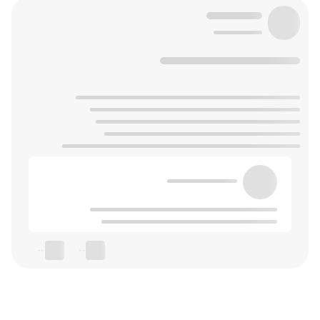
--
--