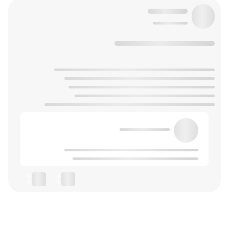
--
--