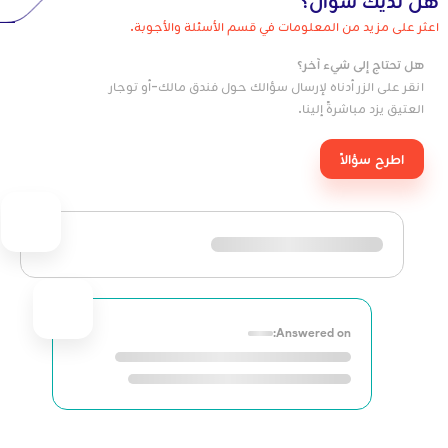
هل لديك سؤال؟
اعثر على مزيد من المعلومات في قسم الأسئلة والأجوبة.
هل تحتاج إلى شيء آخر؟
انقر على الزر أدناه لإرسال سؤالك حول فندق مالك-أو توجار
العتيق يزد مباشرةً إلينا.
اطرح سؤالاً
Answered on: