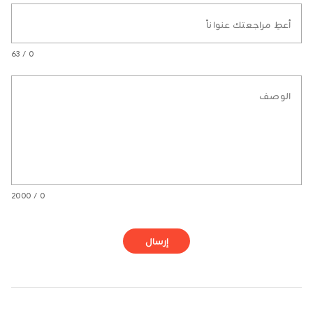
أعطِ مراجعتك عنواناً
0 / 63
الوصف
0 / 2000
إرسال