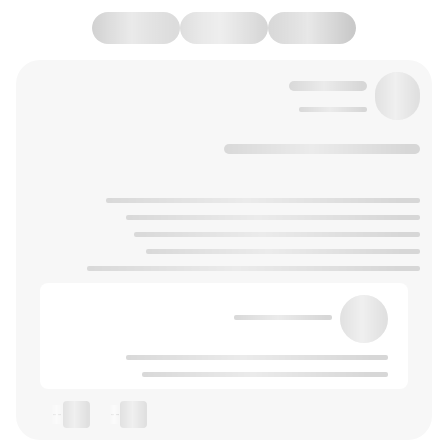
--
--