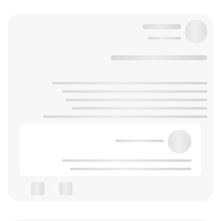
--
--