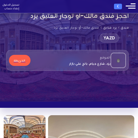
تسجيل الدخول
€
إنشاء حساب
احجز فندق مالك-أو توجار العتيق يزد
›
›
فندق
يزد فنادق
فندق مالك-أو توجار العتيق يزد
YAZD
الموقع
الخريطة
يزد، شارع جيام، بانج علي بازار