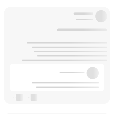
--
--