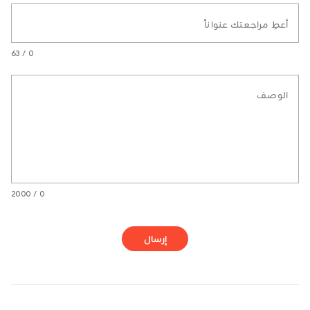
أعطِ مراجعتك عنواناً
0 / 63
الوصف
0 / 2000
إرسال