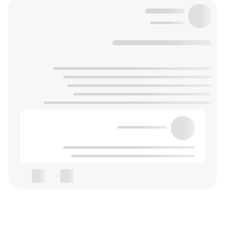
--
--