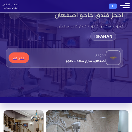
تسجيل الدخول
€
إنشاء حساب
احجز فندق خاجو أصفهان
›
›
فندق
أصفهان فنادق
فندق خاجو أصفهان
ISFAHAN
الموقع
الخريطة
أصفهان، شارع شهداء خاجو