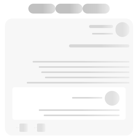
--
--