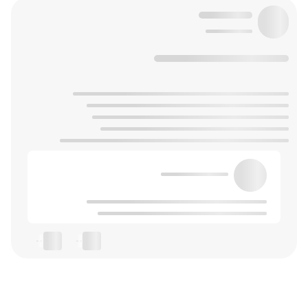
--
--