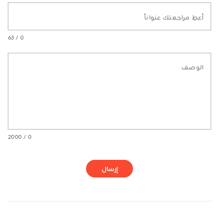
أعطِ مراجعتك عنواناً
0 / 63
الوصف
0 / 2000
إرسال