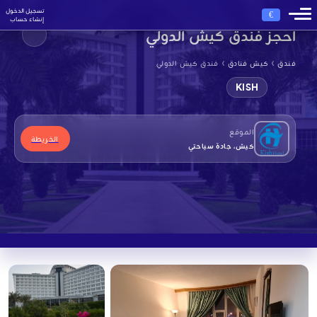
تسجيل الدخول
€
إنشاء حساب
احجز فندق كيش الدولي
›
›
فندق
كيش فنادق
فندق كيش الدولي
KISH
الموقع
الخريطة
كيش، جادة سياحتي