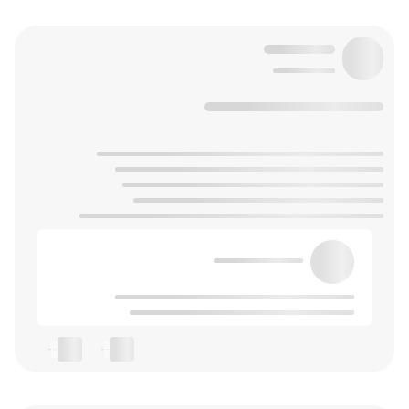
--
--