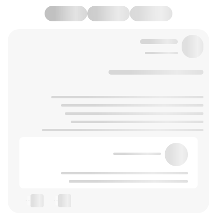
--
--