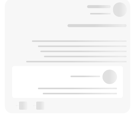
--
--