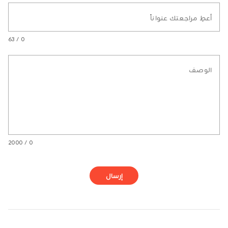
أعطِ مراجعتك عنواناً
0 / 63
الوصف
0 / 2000
إرسال