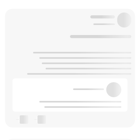
--
--