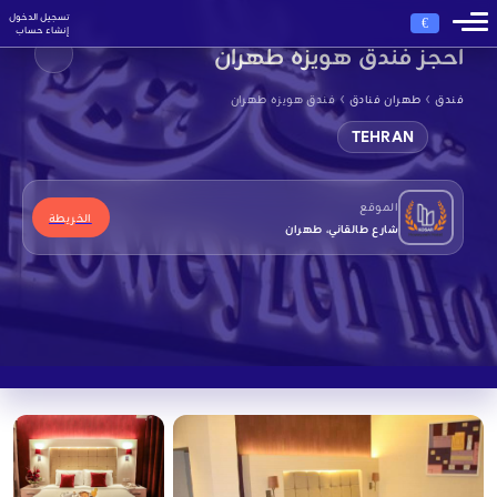
تسجيل الدخول
€
إنشاء حساب
احجز فندق هويزه طهران
›
›
فندق
طهران فنادق
فندق هويزه طهران
TEHRAN
الموقع
الخريطة
شارع طالقاني، طهران