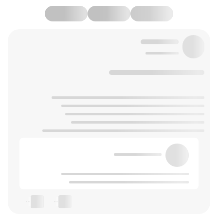
--
--