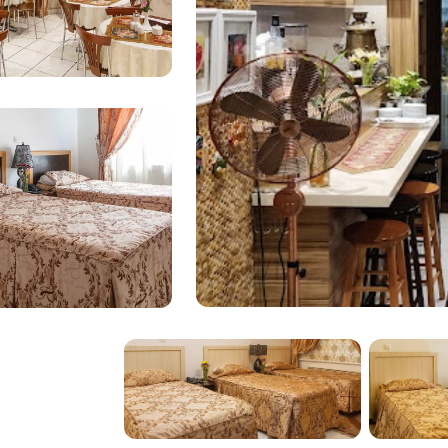
لسلوك المهني لموظفيه.
ن
 الراحة القياسية. يمكن للضيوف الاستمتاع بوجبة إفطار مجانية، وخدمات
ن طهران
يحتوي فندق جولستان على قاعة طعام في الطابق الأرضي تعمل كغرفة إفطار تتسع لـ 20 نزيلاً. يتم تقديم الإفطار من الساعة 7:30 إلى 9:00
لاثة طوابق 38 وحدة إقامة، بما في ذلك غرف فردية ومزدوجة وثلاثية. بناءً على عدد المرافقين، يمكن للنزلاء
وتكييف هواء وخدمة الغرف. لا تحتوي بعض الغرف على حمامات خاصة وهي