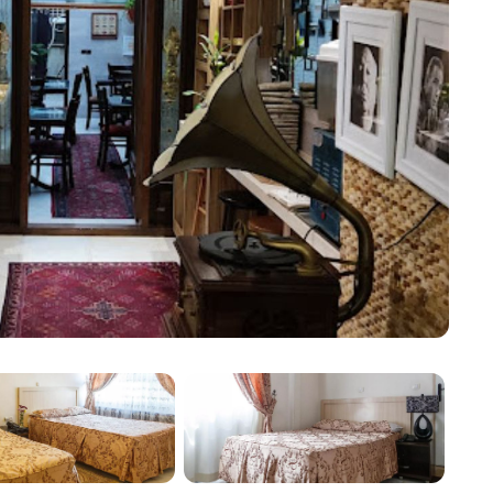
شعبيته واستمر في خدمة النزلاء لعدة عقود. وباعتباره فندق نجمة واحدة، فإنه يوفر 38 وحدة إقامة ويفتخر با
أماكن الإقامة في فندق جولستان طهرا
يسعى فندق جولستان جاهداً لتوفير إقامة ممتعة مع الخدمات ووسائل
غسيل الملابس، وخدمة الواي فاي، وخدمة الغرف، وردهة ومقهى.
خيارات تناول الطعام في فندق جولستا
صباحاً. وبالإضافة إلى ذلك، يوجد مقهى في الطابق الأول يتسع لـ 25 ضيفاً، ويقدم الخدمة من الساعة 10:00 صباحاً إلى الساعة 10:00 مساءً.
غرف في فندق جولستان طهران
يوفر فندق جولستان المكون من ث
اختيار الغرفة الأنسب لهم. جميع الغرف مجهزة بثلاجة وتلفزيون 
متوفرة بتكلفة أقل.