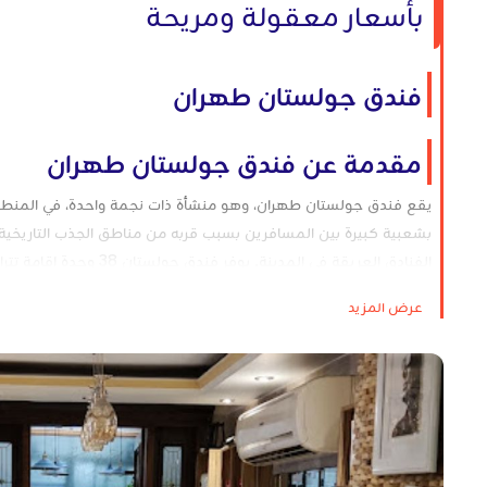
بأسعار معقولة ومريحة
فندق جولستان طهران
مقدمة عن فندق جولستان طهران
يقع فندق جولستان طهران، وهو منشأة ذات نجمة واحدة، في المنطقة
الفنادق العريقة في المدي
لاحظ أن بعض الغرف تفتقر إلى حمّامات خاصة وتتوفر بأسعار أقل. تعت
عرض المزيد
النزلاء. تضمن لك المسافة القريبة من وسائل النقل العام مثل محط
السياحية الرئيسية مثل سار-إي دار-باغ-إي ملي، والمتحف الوطني الإير
قصر كلستان حوالي 15 دقيقة بالسيارة.
نظرة عامة على الفندق