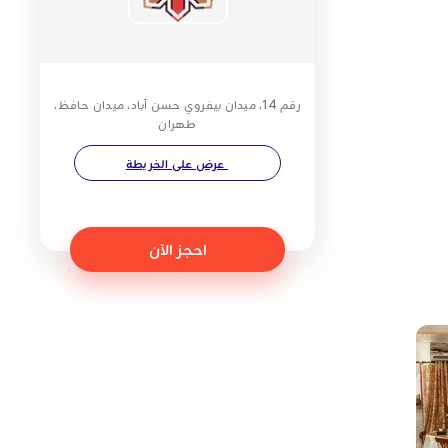
رقم 14، ميدان بيفروي حسن آباد، ميدان حافظ،
طهران
عرض على الخريطة
احجز الآن