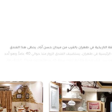
 التاريخية في طهران بالقرب من ميدان حسن آباد. يحظى هذا الفندق
بشعبية كبيرة بين المسافرين بسبب قربه من مناطق الجذب التاريخية الرئيسية في طهران. يستضيف الفندق الزوار منذ حوالي 40 عاماً، وهو أحد
نة. يوفر فندق جولستان 38 وحدة إقامة تتراوح بين غرف فردية وثلاثية تتنوع سعة كل منها وتتنوع وسائل الراحة بها.
مد تكلفة الحجز في فندق جولستان على نوع الغرفة، وتواريخ الإقامة، وعدد
ات المترو والحافلات سهولة الوصول إلى مختلف أنحاء طهران. تقع المعالم
اني، ومتحف الأواني الزجاجية والخزفية، ومتحف مالك بالقرب من الفندق. يبعد
افتُتح فندق جولستان طهران في عام 1987 بالقرب من ساحة حسن آباد بمساحة بناء تبلغ 1200 متر مربع. ولعدة عقود، حافظ الفندق على