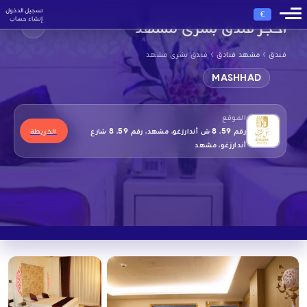
تسجيل الدخول
€
إنشاء حساب
احجز فندق بشرى مشهد
›
›
فندق
مشهد فنادق
فندق بشرى مشهد
MASHHAD
الموقع
رقم 59، 8 ش أندارزغو، مشهد، رقم 59، 8 شارع
الخريطة
أندارزغو، مشهد