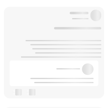
--
--