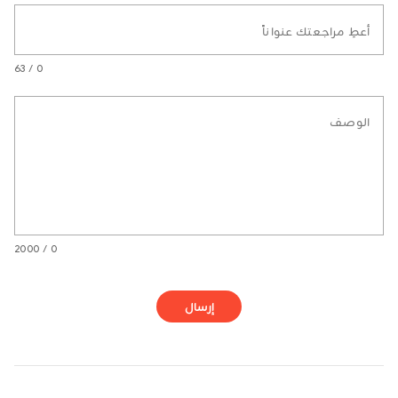
أعطِ مراجعتك عنواناً
0 / 63
الوصف
0 / 2000
إرسال