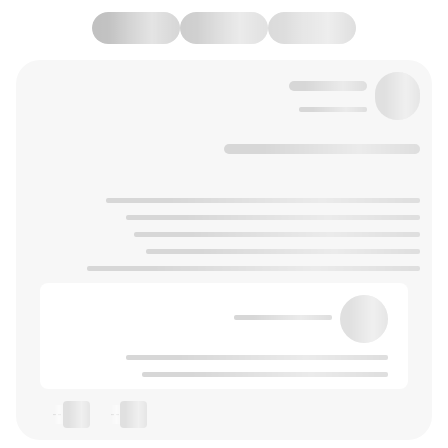
--
--