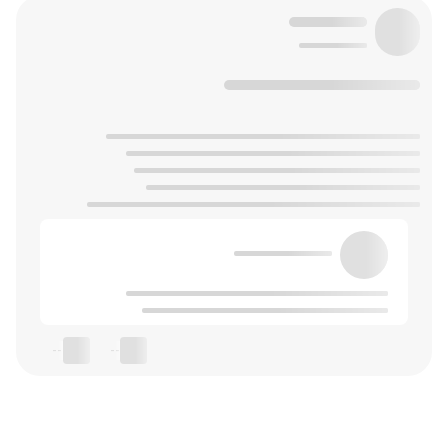
--
--