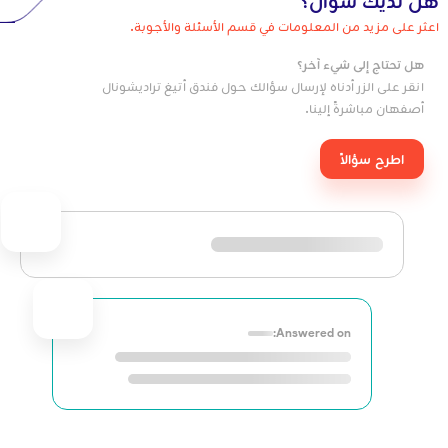
هل لديك سؤال؟
اعثر على مزيد من المعلومات في قسم الأسئلة والأجوبة.
هل تحتاج إلى شيء آخر؟
انقر على الزر أدناه لإرسال سؤالك حول فندق أتيغ تراديشونال
أصفهان مباشرةً إلينا.
اطرح سؤالاً
Answered on: