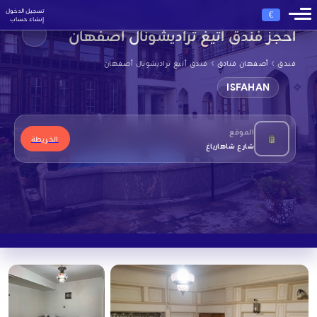
تسجيل الدخول
€
إنشاء حساب
احجز فندق أتيغ تراديشونال أصفهان
›
›
فندق
أصفهان فنادق
فندق أتيغ تراديشونال أصفهان
ISFAHAN
الموقع
الخريطة
شارع شاهارباغ