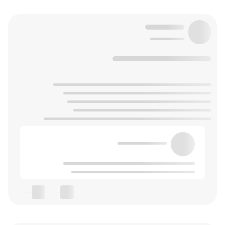
--
--