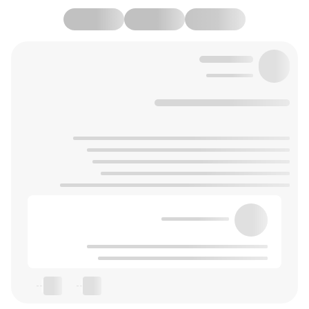
--
--