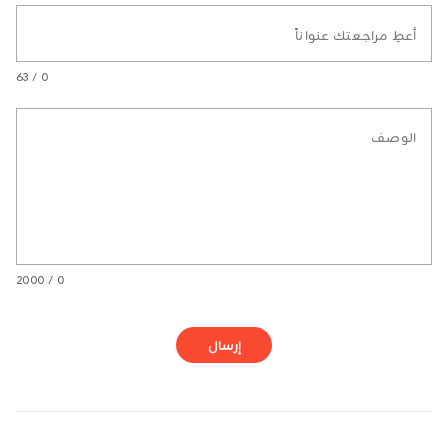
أعطِ مراجعتك عنواناً
0 / 63
الوصف
0 / 2000
إرسال