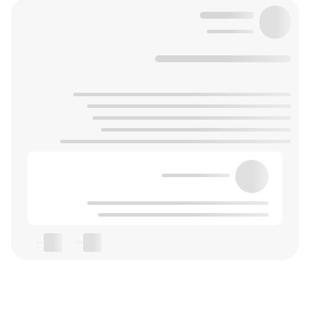
--
--