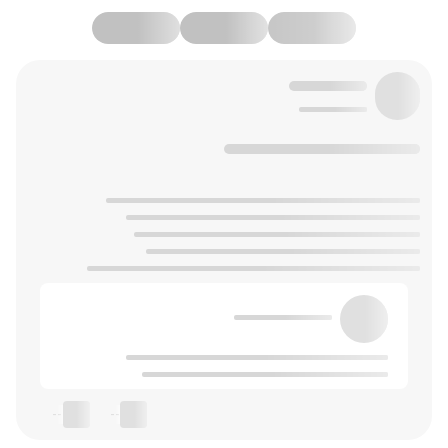
--
--