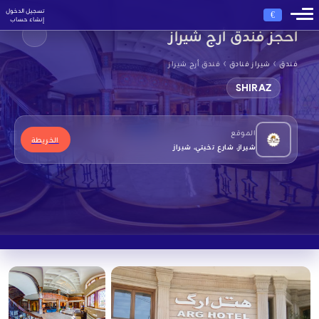
تسجيل الدخول
€
إنشاء حساب
احجز فندق أرج شيراز
›
›
فندق
شيراز فنادق
فندق أرج شيراز
SHIRAZ
الموقع
الخريطة
شيراز، شارع تخيتي، شيراز