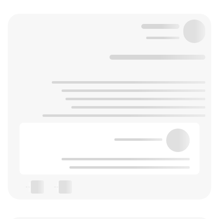
--
--