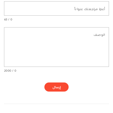
أعطِ مراجعتك عنواناً
0 / 63
الوصف
0 / 2000
إرسال