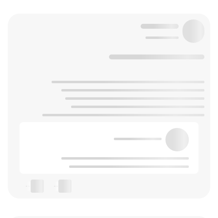
--
--