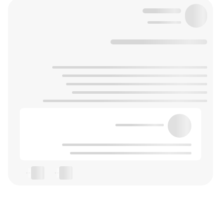
--
--