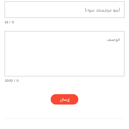
أعطِ مراجعتك عنواناً
0 / 63
الوصف
0 / 2000
إرسال