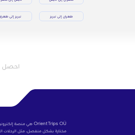
طهران إلى تبريز
تبريز إلى طهرا
احصل عل
OrientTrips OÜ هي منص
مختارة بشكل منفصل، مثل الرحلات الج