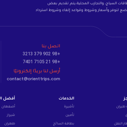
ات، والتأمين، وبطاقات SIM، وبطاقات السياح، والتجارب المحلية.يتم تقديم بعض
ضع لتوفر وأسعار وشروط وقواعد إلغاء وشروط استرداد
اتصل بنا
+98 902 379 3213
+98 21 7105 7401
أرسل لنا بريدًا إلكترونيًا
contact@orienttrips.com
ز
الخدمات
أفضل ال
 طيران
تأشيرة
أصفهان
تأمين
شيراز
ار النقل
بطاقة السائح
طهران