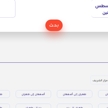
سطس
نين
بحث
مزار الشريف
ن
طهران إلى أصفهان
أصفهان إلى طهران
طه
ن
طهران إلى يزد
يزد إلى طهران
طه