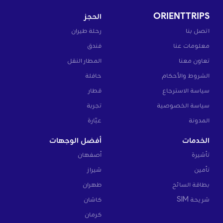
ORIENTTRIPS
الحجز
اتصل بنا
رحلة طيران
معلومات عنا
فندق
تعاون معنا
المطار النقل
الشروط والأحكام
حافلة
سياسة الاسترجاع
قطار
سياسة الخصوصية
تجربة
المدونة
عبّارة
الخدمات
أفضل الوجهات
تأشيرة
أصفهان
تأمين
شيراز
بطاقة السائح
طهران
شريحة SIM
كاشان
كرمان