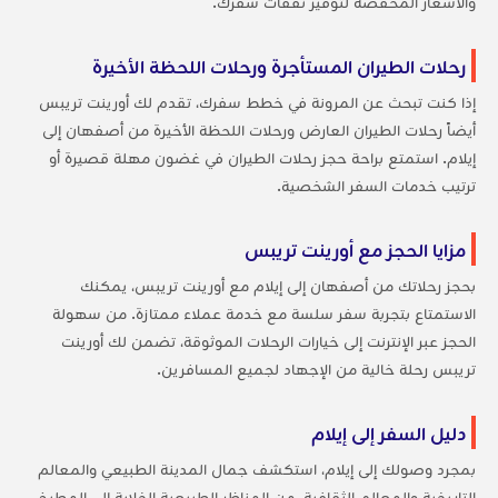
والأسعار المخفضة لتوفير نفقات سفرك.
رحلات الطيران المستأجرة ورحلات اللحظة الأخيرة
إذا كنت تبحث عن المرونة في خطط سفرك، تقدم لك أورينت تريبس
أيضاً رحلات الطيران العارض ورحلات اللحظة الأخيرة من أصفهان إلى
إيلام. استمتع براحة حجز رحلات الطيران في غضون مهلة قصيرة أو
ترتيب خدمات السفر الشخصية.
مزايا الحجز مع أورينت تريبس
بحجز رحلاتك من أصفهان إلى إيلام مع أورينت تريبس، يمكنك
الاستمتاع بتجربة سفر سلسة مع خدمة عملاء ممتازة. من سهولة
الحجز عبر الإنترنت إلى خيارات الرحلات الموثوقة، تضمن لك أورينت
تريبس رحلة خالية من الإجهاد لجميع المسافرين.
دليل السفر إلى إيلام
بمجرد وصولك إلى إيلام، استكشف جمال المدينة الطبيعي والمعالم
التاريخية والمعالم الثقافية. من المناظر الطبيعية الخلابة إلى المطبخ