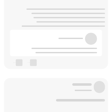
--
--