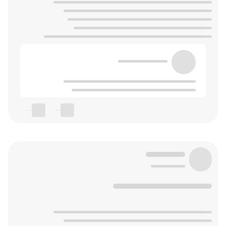
--
--