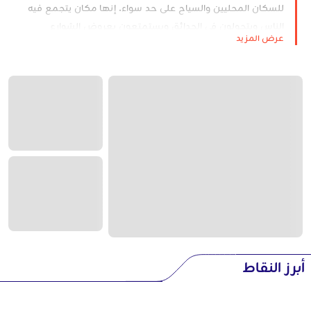
للسكان المحليين والسياح على حد سواء. إنها مكان يتجمع فيه
الناس ويتجولون في الحدائق ويستمتعون بعروض الشوارع
عرض المزيد
ويتذوقون الأطباق المحلية الشهية في المقاهي والمقاهي
المحيطة بها.
ميدان الإمام، المعترف به كموقع تراث عالمي لليونسكو، حافظ
على أهميته المعمارية والثقافية على مر القرون.
أبرز النقاط