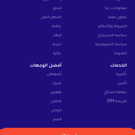
معلومات عنا
فندق
تعاون معنا
المطار النقل
الشروط والأحكام
حافلة
سياسة الاسترجاع
قطار
سياسة الخصوصية
تجربة
المدونة
عبّارة
الخدمات
أفضل الوجهات
تأشيرة
أصفهان
تأمين
شيراز
بطاقة السائح
طهران
شريحة SIM
كاشان
كرمان
قشم