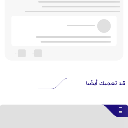
--
--
قد تعجبك أيضًا
--