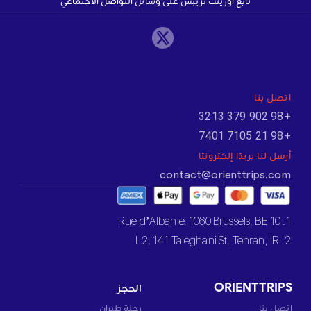
تابع أورينت تريبس على وسائل التواصل الاجتماعي
اتصل بنا
+98 902 379 3213
+98 21 7105 7401
أرسل لنا بريدًا إلكترونيًا
contact@orienttrips.com
1. 10 Rue d’Albanie, 1060 Brussels, BE
2. L2, 141 Taleghani St, Tehran, IR
ORIENTTRIPS
الحجز
اتصل بنا
رحلة طيران