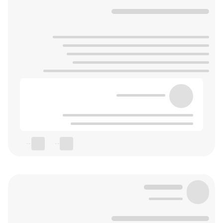
--
--