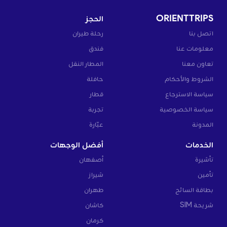
ORIENTTRIPS
الحجز
اتصل بنا
رحلة طيران
معلومات عنا
فندق
تعاون معنا
المطار النقل
الشروط والأحكام
حافلة
سياسة الاسترجاع
قطار
سياسة الخصوصية
تجربة
المدونة
عبّارة
الخدمات
أفضل الوجهات
تأشيرة
أصفهان
تأمين
شيراز
بطاقة السائح
طهران
شريحة SIM
كاشان
كرمان