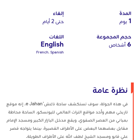
المدة
إلغاء
1
يوم
حتى 2 أيام
حجم المجموعة
اللغات
English
6
أشخاص
French, Spanish
نظرة عامة
في هذه الجولة، سوف تستكشف ساحة ناغش’e Jahan. إنه موقع
تاريخي مهم وأحد مواقع التراث العالمي لليونسكو. الساحة محاطة
بمباني من العصر الصفوي. ويقع مدخل البازار الكبير ومسجد الإمام
مقابل بعضهما البعض على الأطراف القصيرة، بينما يتواجه قصر
علي قابو ومسجد الشيخ لطف الله على الأطراف الطويلة.