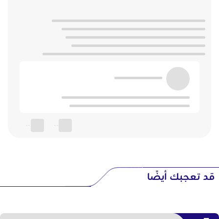
--
--
قد تعجبك أيضًا
--