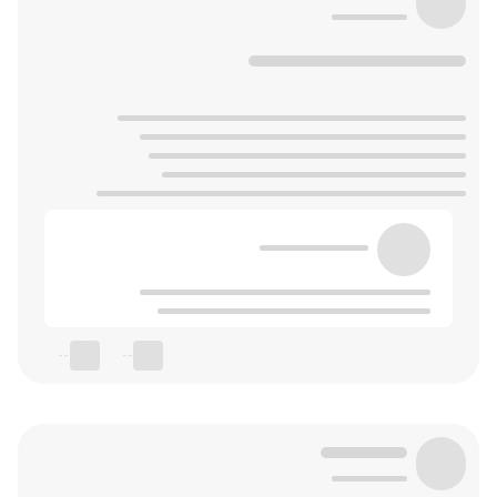
--
--