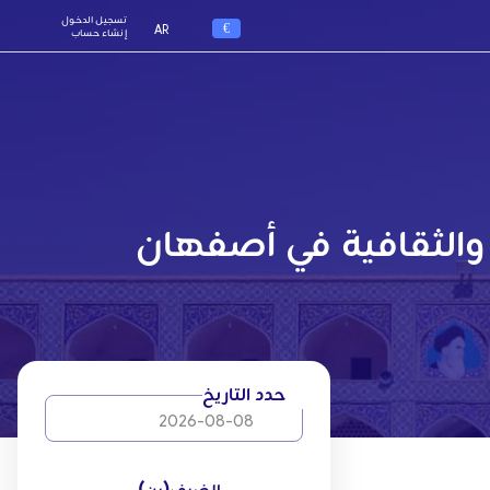
تسجيل الدخول
€
AR
إنشاء حساب
والثقافية في أصفهان
حدد التاريخ
2026-08-08
الضيف(ين)