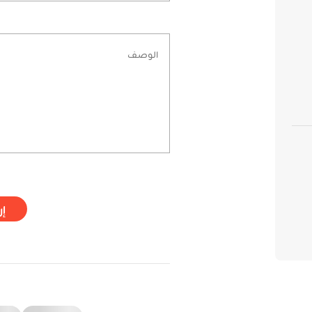
الوصف
إر