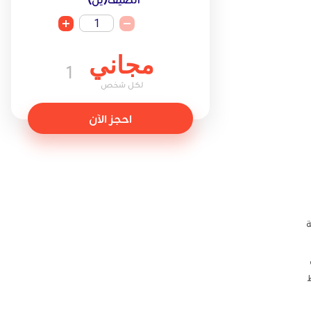
1
مجاني
1
لكل شخص
احجز الآن
ة