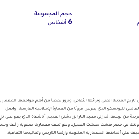
حجم المجموعة
6
أشخاص
اريخ المدينة الغني وتراثها الثقافي، وتزور بعضاً من أهم مواقعها المعماري
 العالمي لليونسكو الذي يعرض قرونًا من العمارة الإسلامية الفارسية. واصل
ريدة من نوعها، ثم إلى معبد النار الزرادشتي القديم، أتاشغاه الذي يقع على تلٍ
تتم جولتك في قصر هشت بهشت الجميل، وهو تحفة معمارية صفوية رائعة وسط
ة على أنماطها المعمارية المتنوعة وإرثها التاريخي وتقاليدها الثقافية.