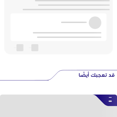
--
--
قد تعجبك أيضًا
--