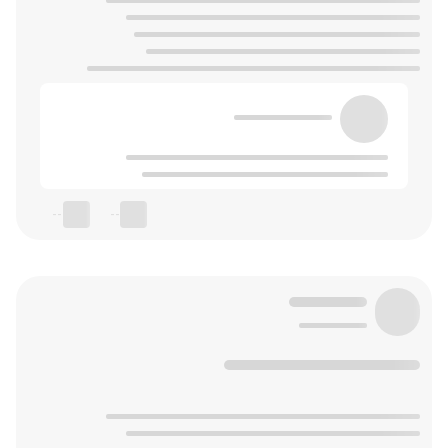
--
--