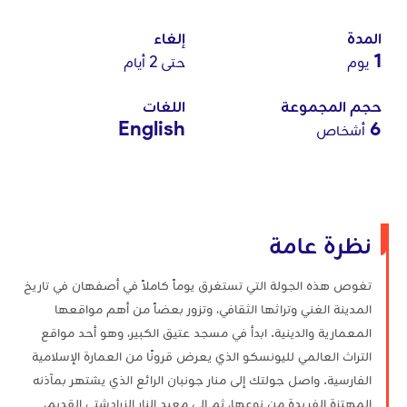
المدة
إلغاء
1
يوم
حتى 2 أيام
حجم المجموعة
اللغات
English
6
أشخاص
نظرة عامة
تغوص هذه الجولة التي تستغرق يوماً كاملاً في أصفهان في تاريخ
المدينة الغني وتراثها الثقافي، وتزور بعضاً من أهم مواقعها
المعمارية والدينية. ابدأ في مسجد عتيق الكبير، وهو أحد مواقع
التراث العالمي لليونسكو الذي يعرض قرونًا من العمارة الإسلامية
الفارسية. واصل جولتك إلى منار جونبان الرائع الذي يشتهر بمآذنه
المهتزة الفريدة من نوعها، ثم إلى معبد النار الزرادشتي القديم،