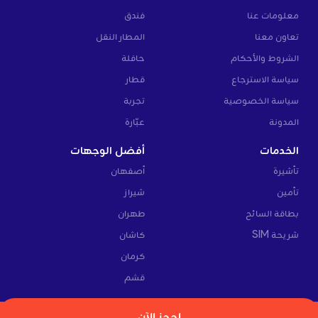
معلومات عنا
فندق
تعاون معنا
المطار النقل
الشروط والأحكام
حافلة
سياسة الاسترجاع
قطار
سياسة الخصوصية
تجربة
المدونة
عبّارة
الخدمات
أفضل الوجهات
تأشيرة
أصفهان
تأمين
شيراز
بطاقة السائح
طهران
شريحة SIM
كاشان
كرمان
قشم
©
احجز الآن