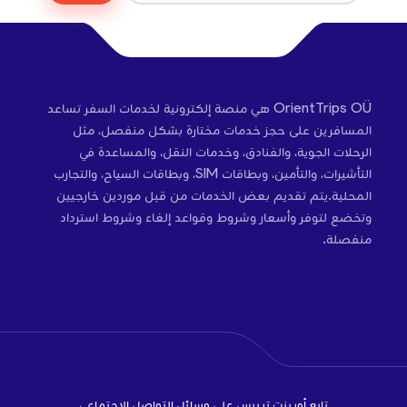
OrientTrips OÜ هي منصة إلكترونية لخدمات السفر تساعد
المسافرين على حجز خدمات مختارة بشكل منفصل، مثل
الرحلات الجوية، والفنادق، وخدمات النقل، والمساعدة في
التأشيرات، والتأمين، وبطاقات SIM، وبطاقات السياح، والتجارب
المحلية.يتم تقديم بعض الخدمات من قبل موردين خارجيين
وتخضع لتوفر وأسعار وشروط وقواعد إلغاء وشروط استرداد
منفصلة.
تابع أورينت تريبس على وسائل التواصل الاجتماعي