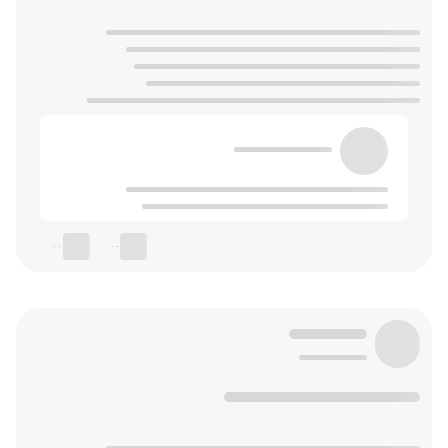
--
--