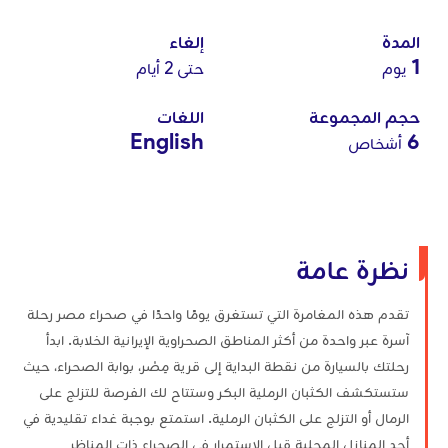
المدة
إلغاء
1
يوم
حتى 2 أيام
حجم المجموعة
اللغات
English
6
أشخاص
نظرة عامة
تقدم هذه المغامرة التي تستغرق يومًا واحدًا في صحراء مصر رحلة
آسرة عبر واحدة من أكثر المناطق الصحراوية الإيرانية الخلابة. ابدأ
رحلتك بالسيارة من نقطة البداية إلى قرية مِصْر، بوابة الصحراء، حيث
ستستكشف الكثبان الرملية البكر وستتاح لك الفرصة للتزلج على
الرمال أو التزلج على الكثبان الرملية. استمتع بوجبة غداء تقليدية في
أحد المنازل المحلية قبل الاستمرار في الصحراء ذات المناظر