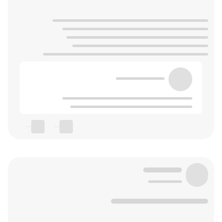
--
--