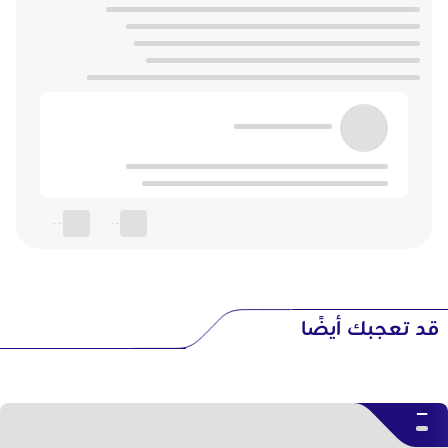
--
--
قد تعجبك أيضًا
--