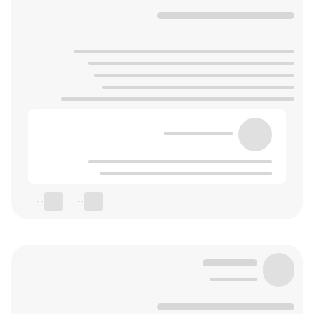
--
--