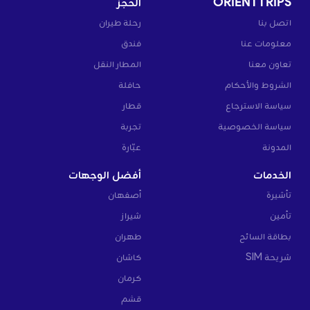
ORIENTTRIPS
الحجز
اتصل بنا
رحلة طيران
معلومات عنا
فندق
تعاون معنا
المطار النقل
الشروط والأحكام
حافلة
سياسة الاسترجاع
قطار
سياسة الخصوصية
تجربة
المدونة
عبّارة
الخدمات
أفضل الوجهات
تأشيرة
أصفهان
تأمين
شيراز
بطاقة السائح
طهران
شريحة SIM
كاشان
كرمان
قشم