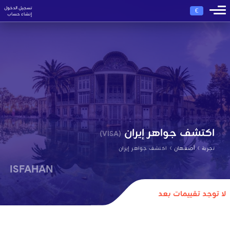
تسجيل الدخول
€
إنشاء حساب
اكتشف جواهر إيران
(VISA)
›
›
تجربة
أصفهان
اكتشف جواهر إيران
ISFAHAN
لا توجد تقييمات بعد