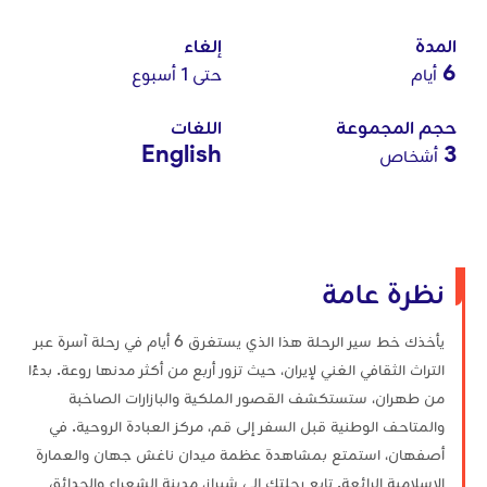
المدة
إلغاء
6
أيام
حتى 1 أسبوع
حجم المجموعة
اللغات
English
3
أشخاص
نظرة عامة
يأخذك خط سير الرحلة هذا الذي يستغرق 6 أيام في رحلة آسرة عبر
التراث الثقافي الغني لإيران، حيث تزور أربع من أكثر مدنها روعة. بدءًا
من طهران، ستستكشف القصور الملكية والبازارات الصاخبة
والمتاحف الوطنية قبل السفر إلى قم، مركز العبادة الروحية. في
أصفهان، استمتع بمشاهدة عظمة ميدان ناغش جهان والعمارة
الإسلامية الرائعة. تابع رحلتك إلى شيراز، مدينة الشعراء والحدائق