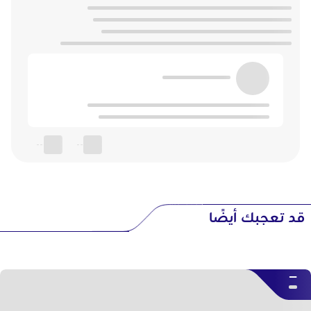
--
--
قد تعجبك أيضًا
--