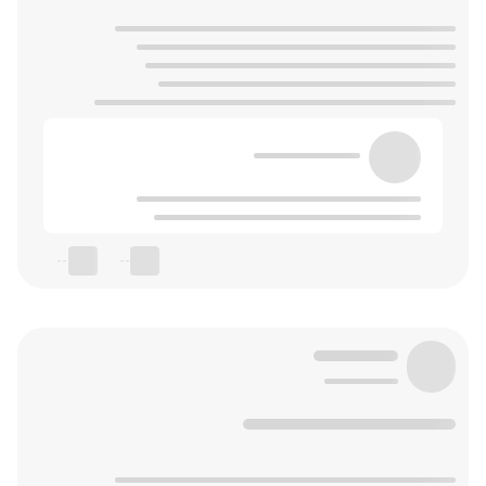
--
--