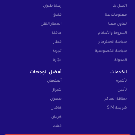
اتصل بنا
رحلة طيران
معلومات عنا
فندق
تعاون معنا
المطار النقل
الشروط والأحكام
حافلة
سياسة الاسترجاع
قطار
سياسة الخصوصية
تجربة
المدونة
عبّارة
الخدمات
أفضل الوجهات
تأشيرة
أصفهان
تأمين
شيراز
بطاقة السائح
طهران
شريحة SIM
كاشان
كرمان
قشم