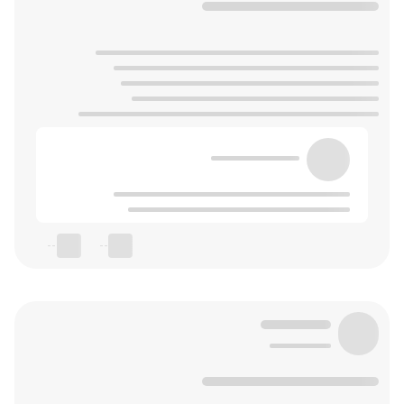
--
--